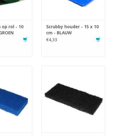
 op rol - 10
Scrubby houder - 15 x 10
 GROEN
cm - BLAUW
€4,33
schuurpad.
Scrubby schuurpad.
 Scrubby houder.
- Geschikt voor Scrubby houder.
ycleerde PET-
- 100% gerecycleerde PET-
els.
vezels.
 10 x 2,5 cm
LxBxH: 15 x 10 x 2,5 cm
te schuurpad.
- Wit: zachte schuurpad.
chte schuurpad.
- Rood: halfzachte schuurpad.
arde schuurpad.
- Blauw: halfharde schuurpad.
de schuurpad.
- Zwart: harde schuurpad.