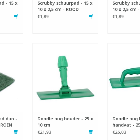
NKELWAGEN
TOEVOEGEN AAN WINKELWAGEN
TOEVOEGEN AA
d - 15 x
Scrubby schuurpad - 15 x
Scrubby schu
10 x 2,5 cm - ROOD
10 x 2,5 cm
€1,89
€1,89
rpad.
Houder voor Doodle bug
Houder voo
bby houder.
schuurpad.
schu
rde PET-
- LxB: 25 x 10 cm
- LxB: 2
TOEVOEGEN AAN WINKELWAGEN
TOEVOEGEN AA
x 1 cm
NKELWAGEN
ad dun -
Doodle bug houder - 25 x
Doodle bug
 GROEN
10 cm
handvat - 2
€21,93
€26,03