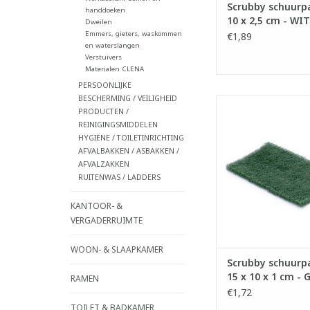
TOEVOEGEN AAN WI
Scrubby schuurpa
handdoeken
10 x 2,5 cm - WIT
Dweilen
Emmers, gieters, waskommen
€1,89
en waterslangen
Verstuivers
Materialen CLENA
PERSOONLIJKE
BESCHERMING / VEILIGHEID
Scrubby schuu
PRODUCTEN /
- Geschikt voor Scru
REINIGINGSMIDDELEN
- 100% gerecyclee
HYGIËNE / TOILETINRICHTING
vezels.
AFVALBAKKEN / ASBAKKEN /
AFVALZAKKEN
LxBxH: 15 x 10 
RUITENWAS / LADDERS
TOEVOEGEN AAN WI
KANTOOR- &
VERGADERRUIMTE
WOON- & SLAAPKAMER
Scrubby schuurp
15 x 10 x 1 cm -
RAMEN
€1,72
TOILET & BADKAMER