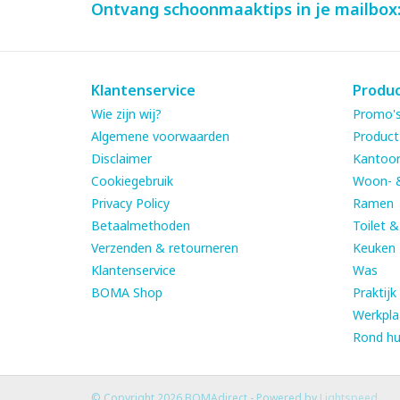
Ontvang schoonmaaktips in je mailbox
Klantenservice
Produ
Wie zijn wij?
Promo's
Algemene voorwaarden
Product
Disclaimer
Kantoor
Cookiegebruik
Woon- 
Privacy Policy
Ramen
Betaalmethoden
Toilet 
Verzenden & retourneren
Keuken
Klantenservice
Was
BOMA Shop
Praktijk
Werkpla
Rond hu
© Copyright 2026 BOMAdirect - Powered by
Lightspeed