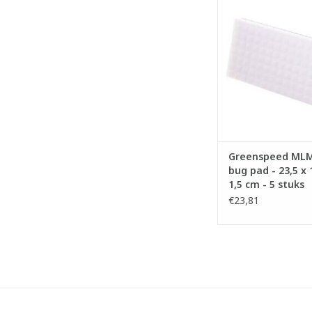
- Geschikt voor het 
van hardnekkige ver
strepen die altijd e
vormden.
- De unieke HD melami
duurzaam.
- Met kwalitatieve v
superieure hech
- Te gebruiken zonder
TOEVOEGEN AAN WI
Greenspeed MLM
bug pad - 23,5 x 
1,5 cm - 5 stuks
€23,81