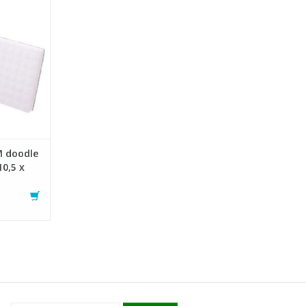
verwijderen
vuiling en
en probleem
ne is extra
elcro voor
ting.
 reinigings
NKELWAGEN
 doodle
10,5 x