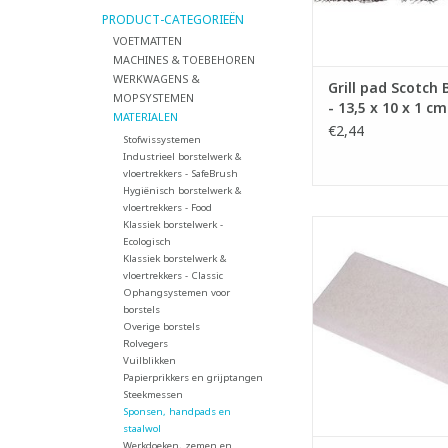
PRODUCT-CATEGORIEËN
VOETMATTEN
MACHINES & TOEBEHOREN
WERKWAGENS &
Grill pad Scotch 
MOPSYSTEMEN
- 13,5 x 10 x 1 cm
MATERIALEN
€2,44
Stofwissystemen
Industrieel borstelwerk &
vloertrekkers - SafeBrush
Hygiënisch borstelwerk &
vloertrekkers - Food
Scrubby schuu
Klassiek borstelwerk -
Ecologisch
- Geschikt voor Scru
Klassiek borstelwerk &
- 100% gerecyclee
vloertrekkers - Classic
vezels.
Ophangsystemen voor
borstels
LxBxH: 15 x 10 x 
Overige borstels
Rolvegers
Vuilblikken
- Wit: zachte sch
Papierprikkers en grijptangen
- Rood: halfzachte 
Steekmessen
- Blauw: halfharde 
Sponsen, handpads en
- Zwart: harde sc
staalwol
Werkdoeken, zemen en