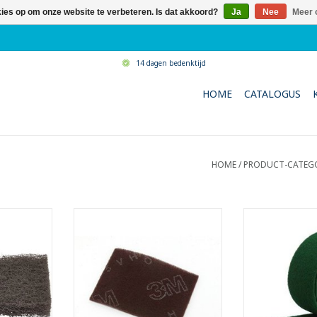
kies op om onze website te verbeteren. Is dat akkoord?
Ja
Nee
Meer 
14 dagen bedenktijd
HOME
CATALOGUS
HOME
/
PRODUCT-CATEG
pad voor
Abrasieve bordeauxkleurige
Abrasieve groe
aten.
schuurpad.
op 
 x 1 cm
- Het alternatief voor fijn
- LxB: 10
schuurpapier of fijne staalwol.
NKELWAGEN
TOEVOEGEN AA
- LxBxH: 22,5 x 16 x 1 cm
TOEVOEGEN AAN WINKELWAGEN