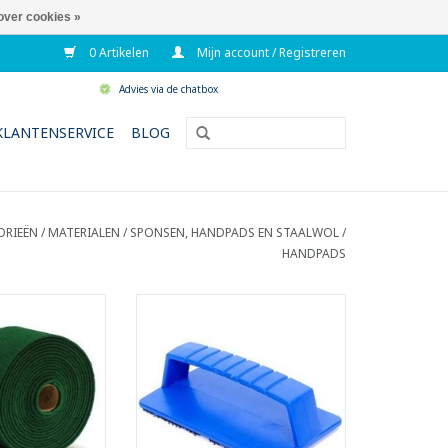
over cookies »
0 Artikelen
Mijn account / Registreren
Advies via de chatbox
KLANTENSERVICE
BLOG
ORIEËN
/
MATERIALEN
/
SPONSEN, HANDPADS EN STAALWOL
/
HANDPADS
ne schuurlapjes
Houder met handvat voor
rol.
Scrubby schuurpad.
 m x 17 cm
- LxB: 15 x 10 cm
N WINKELWAGEN
TOEVOEGEN AAN WINKELWAGEN