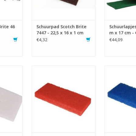
Brite 46
Schuurpad Scotch Brite
Schuurlapjes
7447 - 22,5 x 16 x 1 cm
m x 17 cm -
€4,32
€44,09
rpad.
Scrubby schuurpad.
Scrubby 
bby houder.
- Geschikt voor Scrubby houder.
- Geschikt voor
rde PET-
- 100% gerecycleerde PET-
- 100% gerec
vezels.
vez
2,5 cm
LxBxH: 15 x 10 x 2,5 cm
LxBxH: 15 x
uurpad.
- Wit: zachte schuurpad.
- Wit: zach
schuurpad.
- Rood: halfzachte schuurpad.
- Rood: halfza
schuurpad.
- Blauw: halfharde schuurpad.
- Blauw: halfh
huurpad.
- Zwart: harde schuurpad.
- Zwart: har