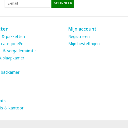
:
ABONNEER
cten
Mijn account
 & pakketten
Registreren
-categorieën
Mijn bestellingen
- & vergaderruimte
& slaapkamer
& badkamer
ats
is & kantoor