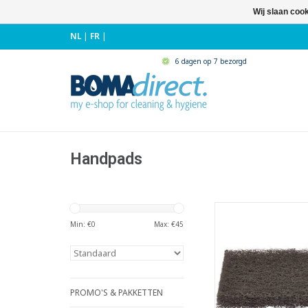
Wij slaan coo
NL
|
FR
|
6 dagen op 7 bezorgd
Handpads
Agressieve schuur
grills en bakpl
Min: €
0
Max: €
45
- LxBxH: 13,5 x 10
TOEVOEGEN AAN WI
PROMO'S & PAKKETTEN