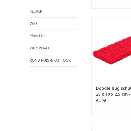
KEUKEN
Doodle bug schu
WAS
- Geschikt voor Do
houder.
PRAKTIJK
- 100% gerecyclee
vezels.
WERKPLAATS
LxBxH: 25 x 10 x 
ROND HUIS & KANTOOR
- Wit: zachte sch
- Rood: halfzachte 
- Blauw: halfharde 
- Zwart: harde sc
Doodle bug schu
TOEVOEGEN AAN WI
25 x 10 x 2,5 cm
€4,26
Melamine doodle 