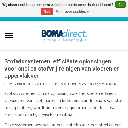
Wij slaan cookies op om onze website te verbeteren. Is dat akkoord?
Ja
Nee
Meer over cookies »
NL
|
FR
|
0 Artikelen
Home
Catalogus
Klantenservice
Stofwissystemen: efficiënte oplossingen
voor snel en stofvrij reinigen van vloeren en
oppervlakken
Blog
HOME
/
PRODUCT-CATEGORIEËN
/
MATERIALEN
/
STOFWISSYSTEMEN
Stofwissystemen zijn dé oplossing voor het snel en efficiënt
verwijderen van stof, haren en losliggend vuil. In plaats van stof
te verplaatsen, wordt het direct opgenomen in de doek, wat
zorgt voor een hygiënischer resultaat.
Deze systemen bestaan uit een lichte houder, een steel en een