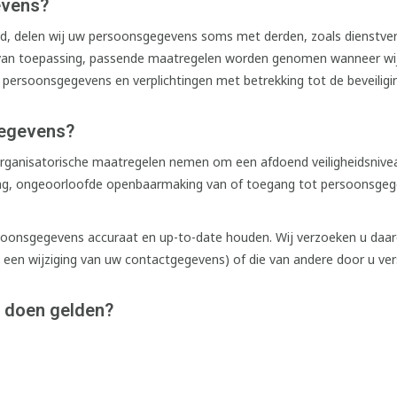
evens?
, delen wij uw persoonsgegevens soms met derden, zoals dienstverle
dien van toepassing, passende maatregelen worden genomen wanneer 
w persoonsgegevens en verplichtingen met betrekking tot de beveili
gegevens?
 organisatorische maatregelen nemen om een afdoend veiligheidsniv
iging, ongeoorloofde openbaarmaking van of toegang tot persoonsge
oonsgegevens accuraat en up-to-date houden. Wij verzoeken u daaro
 een wijziging van uw contactgegevens) of die van andere door u ver
e doen gelden?