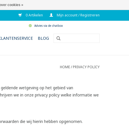
over cookies »
0 Artikelen
Mijn account / Registreren
Advies via de chatbox
KLANTENSERVICE
BLOG
HOME
/
PRIVACY POLICY
 geldende wetgeving op het gebied van
jven we in onze privacy policy welke informatie we
orwaarden die wij hierin hebben opgenomen.