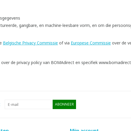
nsgegevens
ctureerde, gangbare, en machine-leesbare vorm, en om die persoons
de
Belgische Privacy Commissie
of via
Europese Commissie
over de v
t over de privacy policy van BOMAdirect en specifiek www.bomadirect
:
ABONNEER
cten
Mijn account