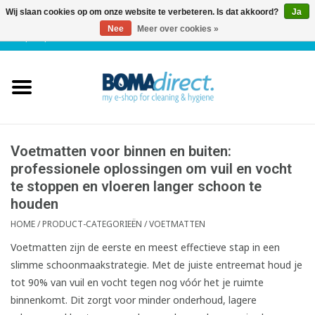
Wij slaan cookies op om onze website te verbeteren. Is dat akkoord?
Ja
Nee
Meer over cookies »
NL
|
FR
|
0 Artikelen
Home
Catalogus
Klantenservice
Voetmatten voor binnen en buiten:
professionele oplossingen om vuil en vocht
te stoppen en vloeren langer schoon te
Blog
houden
HOME
/
PRODUCT-CATEGORIEËN
/
VOETMATTEN
Voetmatten zijn de eerste en meest effectieve stap in een
slimme schoonmaakstrategie. Met de juiste entreemat houd je
tot 90% van vuil en vocht tegen nog vóór het je ruimte
binnenkomt. Dit zorgt voor minder onderhoud, lagere