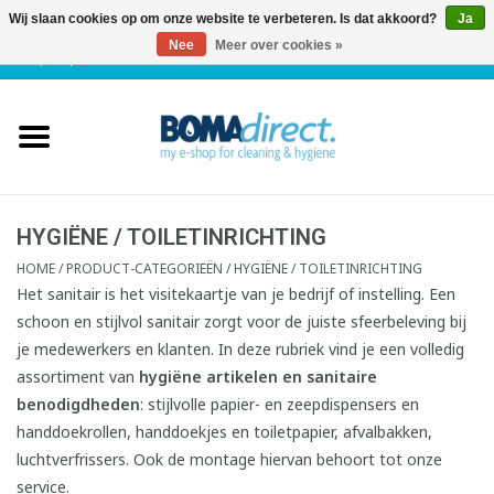
Wij slaan cookies op om onze website te verbeteren. Is dat akkoord?
Ja
Nee
Meer over cookies »
NL
|
FR
|
0 Artikelen
Home
Catalogus
Klantenservice
HYGIËNE / TOILETINRICHTING
HOME
/
PRODUCT-CATEGORIEËN
/
HYGIËNE / TOILETINRICHTING
Blog
Het sanitair is het visitekaartje van je bedrijf of instelling. Een
schoon en stijlvol sanitair zorgt voor de juiste sfeerbeleving bij
je medewerkers en klanten. In deze rubriek vind je een volledig
assortiment van
hygiëne artikelen en sanitaire
benodigdheden
: stijlvolle papier- en zeepdispensers en
handdoekrollen, handdoekjes en toiletpapier, afvalbakken,
luchtverfrissers. Ook de montage hiervan behoort tot onze
service.