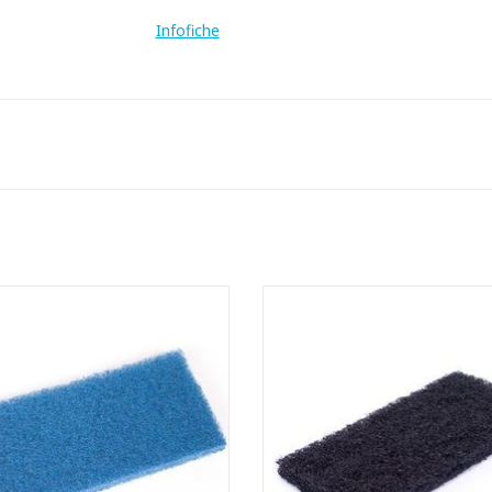
Infofiche
Doodle bug schuurpad.
Doodle bug schuurpad.
schikt voor Doodle bug houder.
- Geschikt voor Doodle bug ho
100% gerecycleerde PET-vezels.
- 100% gerecycleerde PET-veze
LxBxH: 25 x 10 x 2,5 cm
LxBxH: 25 x 10 x 2,5 cm
- Wit: zachte schuurpad.
- Wit: zachte schuurpad.
 Rood: halfzachte schuurpad.
- Rood: halfzachte schuurpa
 Blauw: halfharde schuurpad.
- Blauw: halfharde schuurpa