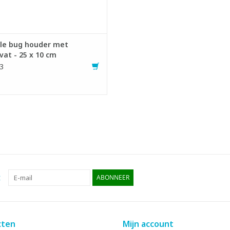
le bug houder met
at - 25 x 10 cm
3
:
ABONNEER
cten
Mijn account