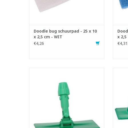
- Zwart: harde schuurpad.
TOEVOEGEN AAN WINKELWAGEN
TO
Doodle bug schuurpad - 25 x 10
Doodl
x 2,5 cm - WIT
x 2,5
€4,26
€4,31
Houder voor Doodle bug schuurpad.
Houd
- LxB: 25 x 10 cm
TOEVOEGEN AAN WINKELWAGEN
TO