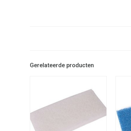
Gerelateerde producten
Doodle bug schuurpad.
- Geschikt voor Doodle bug houder.
- Ge
- 100% gerecycleerde PET-vezels.
- 
LxBxH: 25 x 10 x 2,5 cm
- Wit: zachte schuurpad.
- Rood: halfzachte schuurpad.
-
- Blauw: halfharde schuurpad.
-