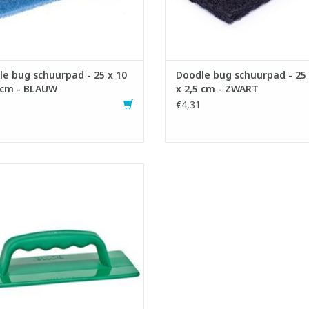
- Zwart: harde schuurpad.
- Zwart: harde schuurpad.
EVOEGEN AAN WINKELWAGEN
TOEVOEGEN AAN WINKELWA
e bug schuurpad - 25 x 10
Doodle bug schuurpad - 25 
 cm - BLAUW
x 2,5 cm - ZWART
€4,31
er voor Doodle bug schuurpad.
- LxB: 25 x 10 cm
EVOEGEN AAN WINKELWAGEN