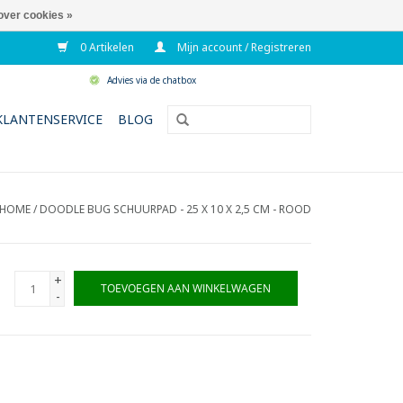
over cookies »
0 Artikelen
Mijn account / Registreren
Advies via de chatbox
KLANTENSERVICE
BLOG
HOME
/
DOODLE BUG SCHUURPAD - 25 X 10 X 2,5 CM - ROOD
+
TOEVOEGEN AAN WINKELWAGEN
-