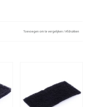
Toevoegen om te vergelijken
/
Afdrukken
Doodle bug schuurpad.
uder.
- Geschikt voor Doodle bug houder.
ls.
- 100% gerecycleerde PET-vezels.
LxBxH: 25 x 10 x 1 cm
TOEVOEGEN AAN WINKELWAGEN
d.
d.