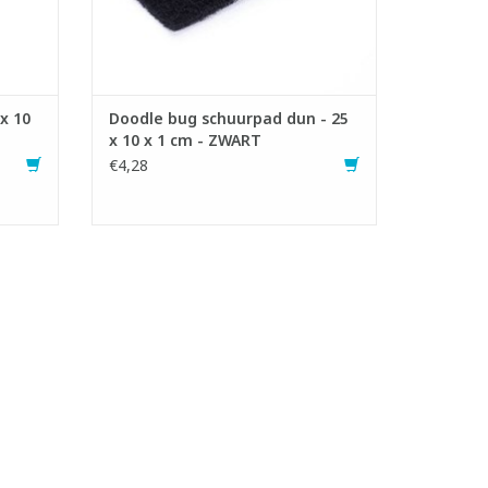
GEN
x 10
Doodle bug schuurpad dun - 25
x 10 x 1 cm - ZWART
€4,28