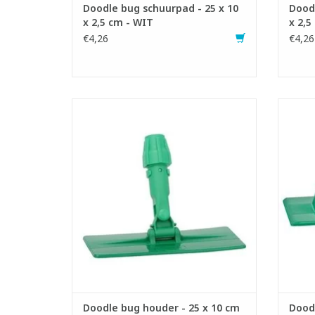
Doodle bug schuurpad - 25 x 10
Doodl
x 2,5 cm - WIT
x 2,5
€4,26
€4,26
Houder voor Doodle bug schuurpad.
Houd
- LxB: 25 x 10 cm
TOEVOEGEN AAN WINKELWAGEN
TO
Doodle bug houder - 25 x 10 cm
Dood