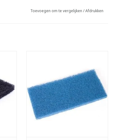
Toevoegen om te vergelijken
/
Afdrukken
Doodle bug schuurpad.
uder.
- Geschikt voor Doodle bug houder.
ls.
- 100% gerecycleerde PET-vezels.
LxBxH: 25 x 10 x 2,5 cm
- Wit: zachte schuurpad.
d.
- Rood: halfzachte schuurpad.
d.
- Blauw: halfharde schuurpad.
- Zwart: harde schuurpad.
GEN
TOEVOEGEN AAN WINKELWAGEN