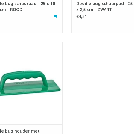
e bug schuurpad - 25 x 10
Doodle bug schuurpad - 25 
 cm - ROOD
x 2,5 cm - ZWART
€4,31
er voor Doodle bug schuurpad.
- LxB: 25 x 10 cm
EVOEGEN AAN WINKELWAGEN
le bug houder met