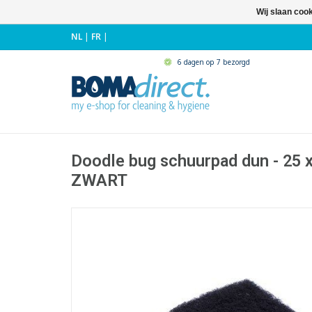
Wij slaan coo
NL
|
FR
|
6 dagen op 7 bezorgd
Doodle bug schuurpad dun - 25 x
ZWART