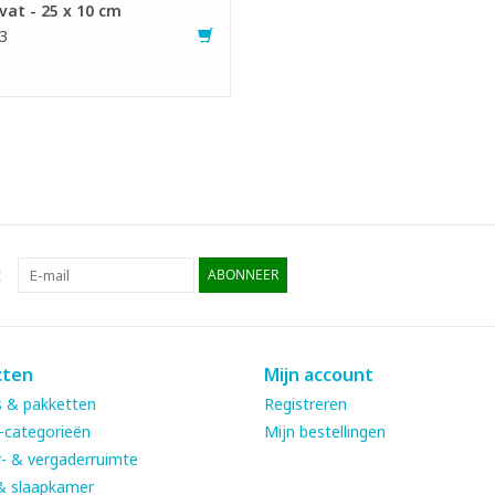
at - 25 x 10 cm
3
:
ABONNEER
cten
Mijn account
 & pakketten
Registreren
-categorieën
Mijn bestellingen
- & vergaderruimte
& slaapkamer