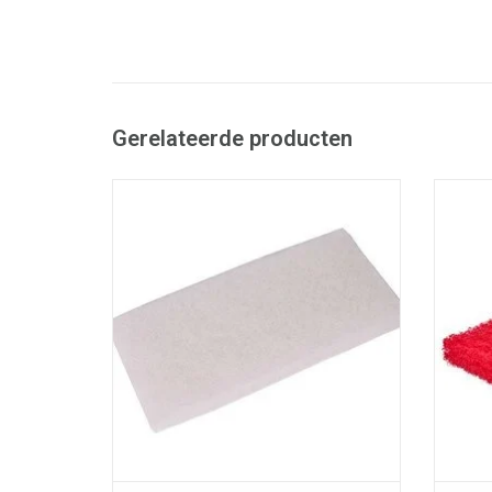
Gerelateerde producten
Doodle bug schuurpad.
- Geschikt voor Doodle bug houder.
- Ge
- 100% gerecycleerde PET-vezels.
- 
LxBxH: 25 x 10 x 2,5 cm
- Wit: zachte schuurpad.
- Rood: halfzachte schuurpad.
-
- Blauw: halfharde schuurpad.
-
- Zwart: harde schuurpad.
TOEVOEGEN AAN WINKELWAGEN
TO