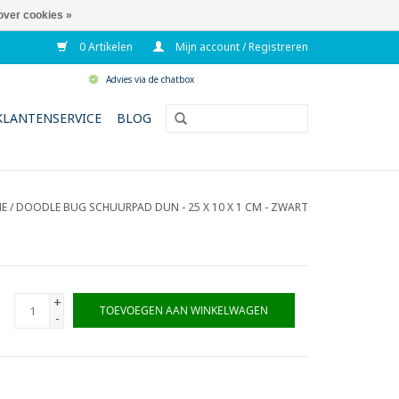
over cookies »
0 Artikelen
Mijn account / Registreren
Advies via de chatbox
KLANTENSERVICE
BLOG
E
/
DOODLE BUG SCHUURPAD DUN - 25 X 10 X 1 CM - ZWART
+
TOEVOEGEN AAN WINKELWAGEN
-