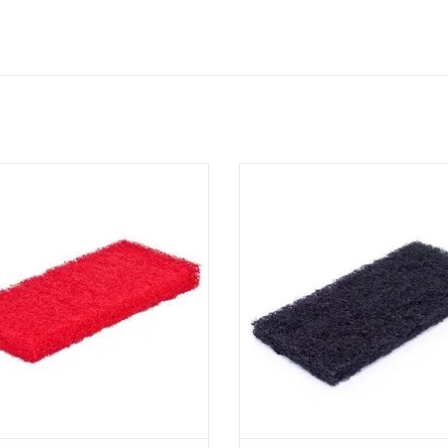
Doodle bug schuurpad.
Doodle bug schuurpad.
schikt voor Doodle bug houder.
- Geschikt voor Doodle bug ho
100% gerecycleerde PET-vezels.
- 100% gerecycleerde PET-veze
LxBxH: 25 x 10 x 2,5 cm
LxBxH: 25 x 10 x 2,5 cm
- Wit: zachte schuurpad.
- Wit: zachte schuurpad.
 Rood: halfzachte schuurpad.
- Rood: halfzachte schuurpa
 Blauw: halfharde schuurpad.
- Blauw: halfharde schuurpa
- Zwart: harde schuurpad.
- Zwart: harde schuurpad.
EVOEGEN AAN WINKELWAGEN
TOEVOEGEN AAN WINKELWA