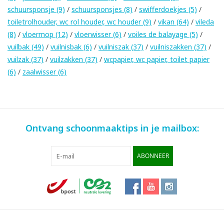
schuursponsje
(9)
/
schuursponsjes
(8)
/
swifferdoekjes
(5)
/
toiletrolhouder, wc rol houder, wc houder
(9)
/
vikan
(64)
/
vileda
(8)
/
vloermop
(12)
/
vloerwisser
(6)
/
voiles de balayage
(5)
/
vuilbak
(49)
/
vuilnisbak
(6)
/
vuilniszak
(37)
/
vuilniszakken
(37)
/
vuilzak
(37)
/
vuilzakken
(37)
/
wcpapier, wc papier, toilet papier
(6)
/
zaalwisser
(6)
Ontvang schoonmaaktips in je mailbox:
ABONNEER