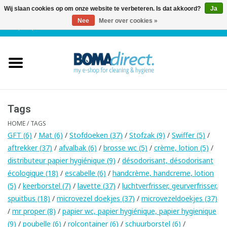
Wij slaan cookies op om onze website te verbeteren. Is dat akkoord?
Ja
Nee
Meer over cookies »
NL
|
FR
|
0 Artikelen
Home
Catalogus
Klantenservice
Tags
HOME
/
TAGS
Blog
GFT
(6)
/
Mat
(6)
/
Stofdoeken
(37)
/
Stofzak
(9)
/
Swiffer
(5)
/
aftrekker
(37)
/
afvalbak
(6)
/
brosse wc
(5)
/
crème, lotion
(5)
/
distributeur papier hygiénique
(9)
/
désodorisant, désodorisant
écologique
(18)
/
escabelle
(6)
/
handcrème, handcreme, lotion
(5)
/
keerborstel
(7)
/
lavette
(37)
/
luchtverfrisser, geurverfrisser,
spuitbus
(18)
/
microvezel doekjes
(37)
/
microvezeldoekjes
(37)
/
mr proper
(8)
/
papier wc, papier hygiénique, papier hygienique
(9)
/
poubelle
(6)
/
rolcontainer
(6)
/
schuurborstel
(6)
/