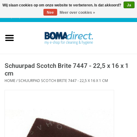
Wij slaan cookies op om onze website te verbeteren. Is dat akkoord?
Ja
Nee
Meer over cookies »
NL
|
FR
|
0 Artikelen
Home
Catalogus
Klantenservice
Schuurpad Scotch Brite 7447 - 22,5 x 16 x 1
cm
HOME
/
SCHUURPAD SCOTCH BRITE 7447 - 22,5 X 16 X 1 CM
Blog