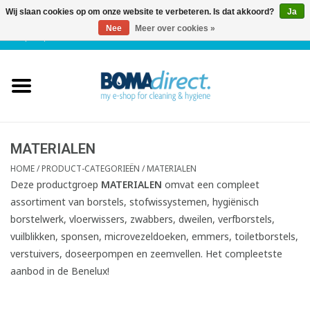
Wij slaan cookies op om onze website te verbeteren. Is dat akkoord?
Ja
Nee
Meer over cookies »
NL
|
FR
|
0 Artikelen
Home
Catalogus
Klantenservice
MATERIALEN
HOME
/
PRODUCT-CATEGORIEËN
/
MATERIALEN
Blog
Deze productgroep
MATERIALEN
omvat een compleet
assortiment van borstels, stofwissystemen, hygiënisch
borstelwerk, vloerwissers, zwabbers, dweilen, verfborstels,
vuilblikken, sponsen, microvezeldoeken, emmers, toiletborstels,
verstuivers, doseerpompen en zeemvellen. Het compleetste
aanbod in de Benelux!