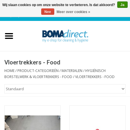
Wij slaan cookies op om onze website te verbeteren. Is dat akkoord?
Ja
Nee
Meer over cookies »
NL
|
FR
|
0 Artikelen
Home
Catalogus
Klantenservice
Vloertrekkers - Food
HOME
/
PRODUCT-CATEGORIEËN
/
MATERIALEN
/
HYGIËNISCH
BORSTELWERK & VLOERTREKKERS - FOOD
/
VLOERTREKKERS - FOOD
Blog