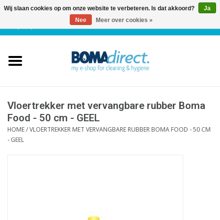
Wij slaan cookies op om onze website te verbeteren. Is dat akkoord?
Ja
Nee
Meer over cookies »
NL
|
FR
|
0 Artikelen
Home
Catalogus
Klantenservice
Vloertrekker met vervangbare rubber Boma
Food - 50 cm - GEEL
HOME
/
VLOERTREKKER MET VERVANGBARE RUBBER BOMA FOOD - 50 CM
Blog
- GEEL