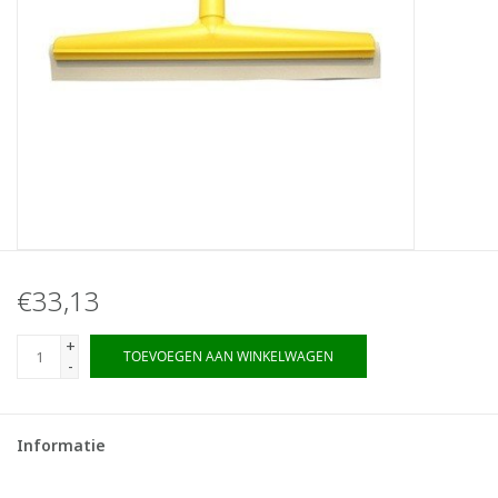
€33,13
+
TOEVOEGEN AAN WINKELWAGEN
-
Informatie