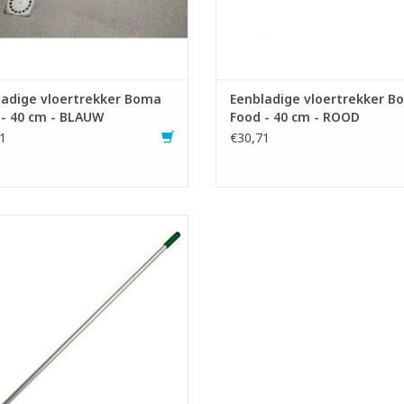
EVOEGEN AAN WINKELWAGEN
TOEVOEGEN AAN WINKELWA
ladige vloertrekker Boma
Eenbladige vloertrekker B
 - 40 cm - BLAUW
Food - 40 cm - ROOD
1
€30,71
minium steel met schroefdraad.
- L: 150 cm
- Ø: 21 mm
EVOEGEN AAN WINKELWAGEN