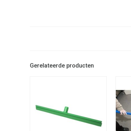
Gerelateerde producten
Ultra hygiënische vloertrekker
U
- Met enkelvoudige strip van massief
- Me
rubber
- Ultra hygiënisch: zonder naden
- 
- Temperatuurbestendig van -20 °C - tot
- Temp
120 °C
- Steriliseerbaar in autoclaaf
- Uniek design: gaat tot in de verste
- Un
hoeken