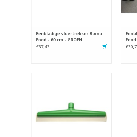
TOEVOEGEN AAN WINKELWAGEN
TO
Eenbladige vloertrekker Boma
Eenb
Food - 60 cm - GROEN
Food
€37,43
€30,7
Hygiënische vloertrekker met wit rubber.
Alu
- Montuur uit slagvast kunststof met
handige steelhouder.
- Vervangbare rubber.
TO
- Hittebestendig tot 100°C.
TOEVOEGEN AAN WINKELWAGEN