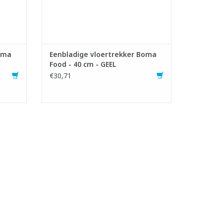
GEN
TOEVOEGEN AAN WINKELWAGEN
oma
Eenbladige vloertrekker Boma
Food - 40 cm - GEEL
€30,71