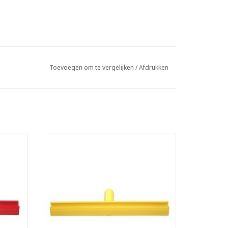
Toevoegen om te vergelijken
/
Afdrukken
er
Ultra hygiënische vloertrekker
ssief
- Met enkelvoudige strip van massief
rubber
den
- Ultra hygiënisch: zonder naden
C - tot
- Temperatuurbestendig van -20 °C - tot
120 °C
f
- Steriliseerbaar in autoclaaf
erste
- Uniek design: gaat tot in de verste
hoeken