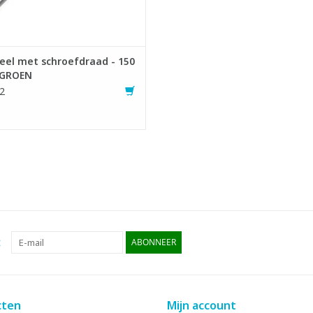
eel met schroefdraad - 150
 GROEN
2
:
ABONNEER
cten
Mijn account