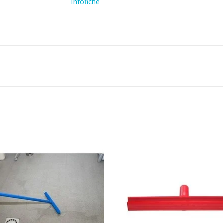
Infofiche
ltra hygiënische vloertrekker
Ultra hygiënische vloertrekk
t enkelvoudige strip van massief
- Met enkelvoudige strip van ma
rubber
rubber
Ultra hygiënisch: zonder naden
- Ultra hygiënisch: zonder na
eratuurbestendig van -20 °C - tot
- Temperatuurbestendig van -20 °
120 °C
120 °C
- Steriliseerbaar in autoclaaf
- Steriliseerbaar in autoclaa
iek design: gaat tot in de verste
- Uniek design: gaat tot in de v
hoeken
hoeken