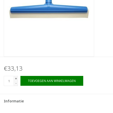
€33,13
+
TOEVOEGEN AAN WINKELWAGEN
-
Informatie