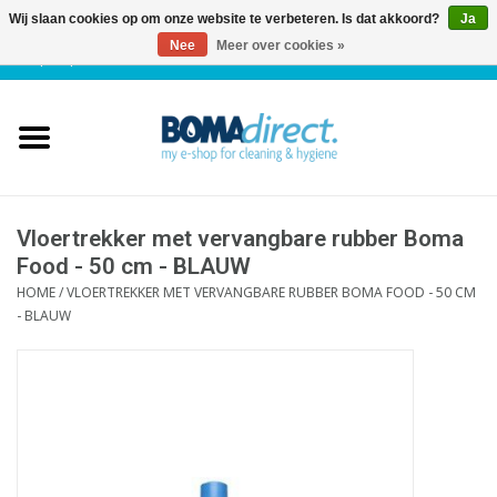
Wij slaan cookies op om onze website te verbeteren. Is dat akkoord?
Ja
Nee
Meer over cookies »
NL
|
FR
|
0 Artikelen
Home
Catalogus
Klantenservice
Vloertrekker met vervangbare rubber Boma
Food - 50 cm - BLAUW
HOME
/
VLOERTREKKER MET VERVANGBARE RUBBER BOMA FOOD - 50 CM
Blog
- BLAUW