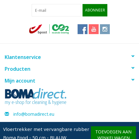
ABONNEER
Klantenservice
Producten
Mijn account
info@bomadirect.eu
Vloertrekker met vervangbare rubber
TOEVOEGEN AAN
Boma Food - 50 cm - BLAUW
© Copyright 2026 BOMAdirect - Powered by
Lightspeed
WINKELWAGEN