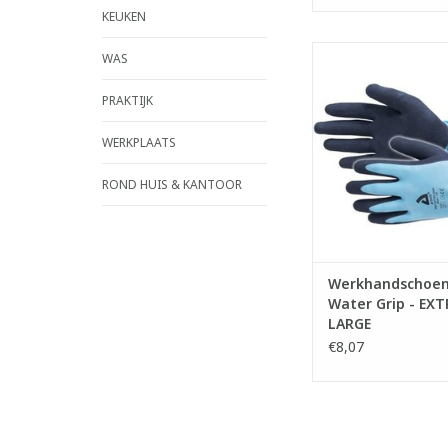
KEUKEN
Ademende werkhan
WAS
van polyurethaan
naadloze nylon v
PRAKTIJK
- Erg comfortabel om
ademende coating 
WERKPLAATS
handen droog e
- Superieure gr
ROND HUIS & KANTOOR
schuurweerst
- Optimale vingerge
- Geschikt voor licht
we
TOEVOEGEN AAN WI
Werkhandschoen
Water Grip - EXT
LARGE
€8,07