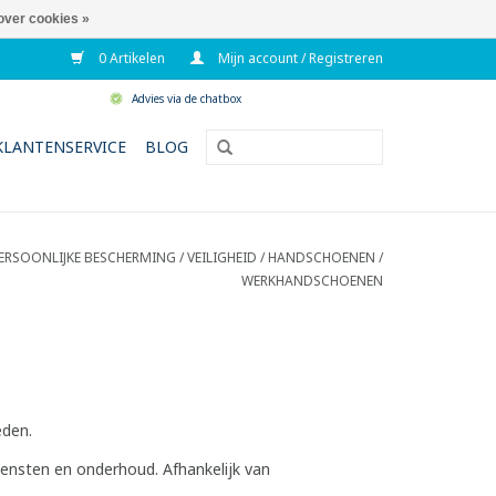
over cookies »
0 Artikelen
Mijn account / Registreren
Advies via de chatbox
KLANTENSERVICE
BLOG
ERSOONLIJKE BESCHERMING / VEILIGHEID
/
HANDSCHOENEN
/
WERKHANDSCHOENEN
eden.
iensten en onderhoud. Afhankelijk van