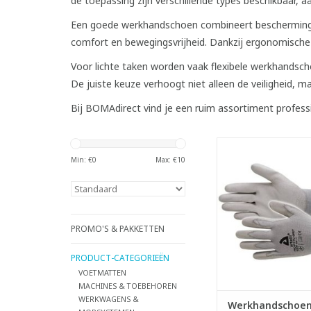
de toepassing zijn verschillende types beschikbaar
Een goede werkhandschoen combineert beschermin
comfort en bewegingsvrijheid. Dankzij ergonomische
Voor lichte taken worden vaak flexibele werkhandscho
De juiste keuze verhoogt niet alleen de veiligheid, m
Bij BOMAdirect vind je een ruim assortiment profe
Ademende werkhan
van polyurethaan
Min: €
0
Max: €
10
naadloze nylon v
- Erg comfortabel om
ademende coating 
handen droog e
- Superieure gr
PROMO'S & PAKKETTEN
schuurweerst
- Optimale vingerge
PRODUCT-CATEGORIEËN
- Geschikt voor licht
VOETMATTEN
we
MACHINES & TOEBEHOREN
WERKWAGENS &
TOEVOEGEN AAN WI
Werkhandschoen