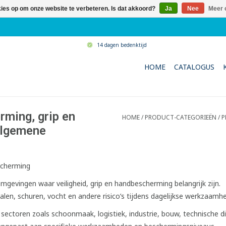
kies op om onze website te verbeteren. Is dat akkoord?
Ja
Nee
Meer 
14 dagen bedenktijd
HOME
CATALOGUS
ming, grip en
HOME
/
PRODUCT-CATEGORIEËN
/
P
 algemene
scherming
gevingen waar veiligheid, grip en handbescherming belangrijk zijn.
len, schuren, vocht en andere risico’s tijdens dagelijkse werkzaamh
ectoren zoals schoonmaak, logistiek, industrie, bouw, technische d