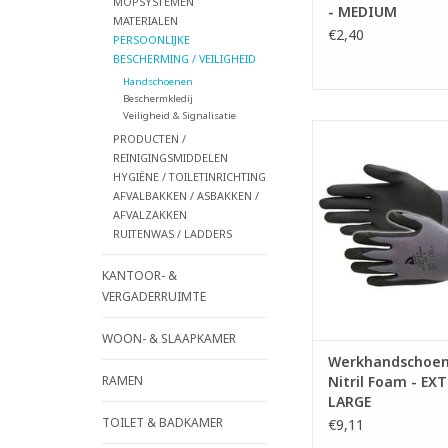
MOPSYSTEMEN
- MEDIUM
MATERIALEN
€2,40
PERSOONLIJKE
BESCHERMING / VEILIGHEID
Handschoenen
Beschermkledij
Veiligheid & Signalisatie
Ademende werkhan
PRODUCTEN /
van nitrilschuim op e
REINIGINGSMIDDELEN
donker grijze nylo
HYGIËNE / TOILETINRICHTING
- Erg comfortabel om
AFVALBAKKEN / ASBAKKEN /
ademende coating 
AFVALZAKKEN
handen droog en koe
RUITENWAS / LADDERS
Coating techno
- Superieure gr
KANTOOR- &
schuurweerst
VERGADERRUIMTE
- Hoge vingergevo
WOON- & SLAAPKAMER
TOEVOEGEN AAN WI
Werkhandschoen
RAMEN
Nitril Foam - EX
LARGE
TOILET & BADKAMER
€9,11