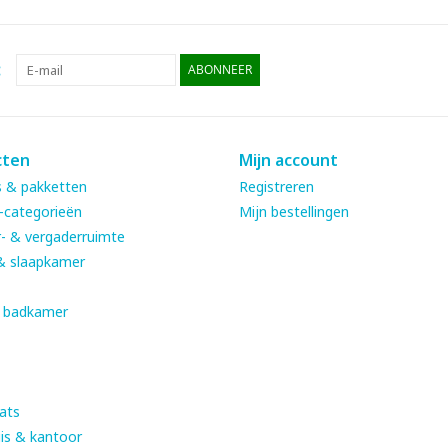
:
ABONNEER
cten
Mijn account
 & pakketten
Registreren
-categorieën
Mijn bestellingen
- & vergaderruimte
& slaapkamer
& badkamer
ats
is & kantoor