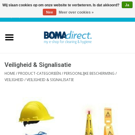
Wij slaan cookies op om onze website te verbeteren. Is dat akkoord?
Ja
Nee
Meer over cookies »
NL
|
FR
|
0 Artikelen
Home
Catalogus
Klantenservice
Veiligheid & Signalisatie
HOME
/
PRODUCT-CATEGORIEËN
/
PERSOONLIJKE BESCHERMING /
VEILIGHEID
/
VEILIGHEID & SIGNALISATIE
Blog