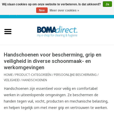
Wij slaan cookies op om onze website te verbeteren. Is dat akkoord?
Ja
Nee
Meer over cookies »
NL
|
FR
|
0 Artikelen
Home
Catalogus
Klantenservice
Handschoenen voor bescherming, grip en
veiligheid in diverse schoonmaak- en
werkomgevingen
Blog
HOME
/
PRODUCT-CATEGORIEËN
/
PERSOONLIJKE BESCHERMING /
VEILIGHEID
/
HANDSCHOENEN
Handschoenen zijn essentieel voor veilig en comfortabel
werken in uiteenlopende omgevingen. Ze beschermen de
handen tegen vuil, vocht, producten en mechanische belasting,
en helpen tegelijk om met meer grip en vertrouwen te werken.