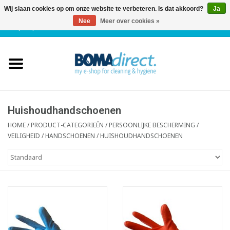
Wij slaan cookies op om onze website te verbeteren. Is dat akkoord?
Ja
Nee
Meer over cookies »
NL
|
FR
|
0 Artikelen
Home
Catalogus
Klantenservice
Huishoudhandschoenen
HOME
/
PRODUCT-CATEGORIEËN
/
PERSOONLIJKE BESCHERMING /
VEILIGHEID
/
HANDSCHOENEN
/
HUISHOUDHANDSCHOENEN
Blog