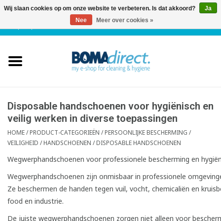
Wij slaan cookies op om onze website te verbeteren. Is dat akkoord?
Ja
Nee
Meer over cookies »
NL
|
FR
|
0 Artikelen
Home
Catalogus
Klantenservice
Disposable handschoenen voor hygiënisch en
veilig werken in diverse toepassingen
Blog
HOME
/
PRODUCT-CATEGORIEËN
/
PERSOONLIJKE BESCHERMING /
VEILIGHEID
/
HANDSCHOENEN
/
DISPOSABLE HANDSCHOENEN
Wegwerphandschoenen voor professionele bescherming en hygië
Wegwerphandschoenen zijn onmisbaar in professionele omgevingen 
Ze beschermen de handen tegen vuil, vocht, chemicaliën en kruisb
food en industrie.
De juiste wegwerphandschoenen zorgen niet alleen voor bescher