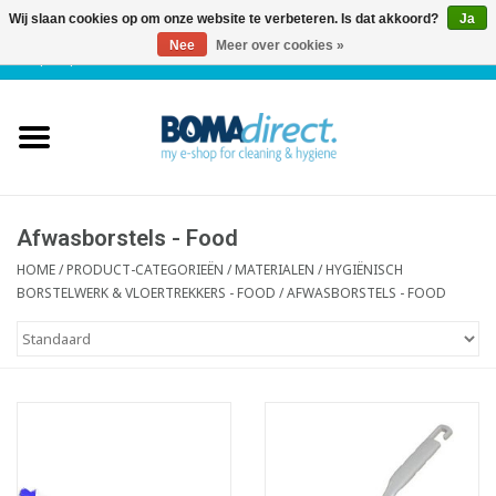
Wij slaan cookies op om onze website te verbeteren. Is dat akkoord?
Ja
Nee
Meer over cookies »
NL
|
FR
|
0 Artikelen
Home
Catalogus
Klantenservice
Afwasborstels - Food
HOME
/
PRODUCT-CATEGORIEËN
/
MATERIALEN
/
HYGIËNISCH
BORSTELWERK & VLOERTREKKERS - FOOD
/
AFWASBORSTELS - FOOD
Blog