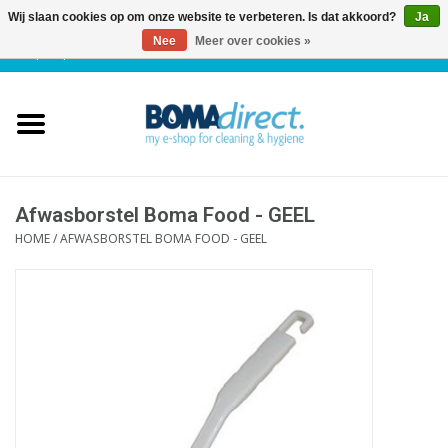
Wij slaan cookies op om onze website te verbeteren. Is dat akkoord?
Ja
Nee
Meer over cookies »
NL
|
FR
|
0 Artikelen
Home
Catalogus
Klantenservice
Afwasborstel Boma Food - GEEL
HOME
/
AFWASBORSTEL BOMA FOOD - GEEL
Blog