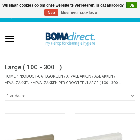
Wij slaan cookies op om onze website te verbeteren. Is dat akkoord?
Ja
Nee
Meer over cookies »
NL
|
FR
|
0 Artikelen
Home
Catalogus
Klantenservice
Large ( 100 - 300 l )
HOME
/
PRODUCT-CATEGORIEËN
/
AFVALBAKKEN / ASBAKKEN /
AFVALZAKKEN
/
AFVALZAKKEN PER GROOTTE
/
LARGE ( 100 - 300 L )
Blog