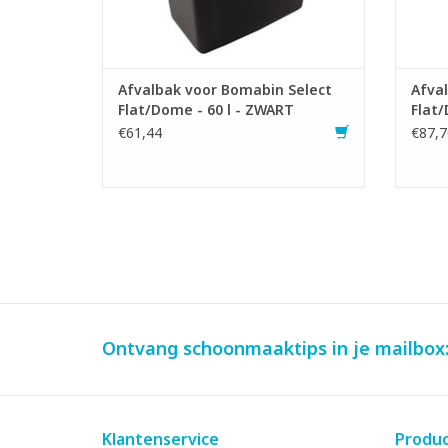
TOEVOEGEN AAN WINKELWAGEN
TO
Afvalbak voor Bomabin Select
Afva
Flat/Dome - 60 l - ZWART
Flat/
€61,44
€87,7
Ontvang schoonmaaktips in je mailbox
Klantenservice
Produ