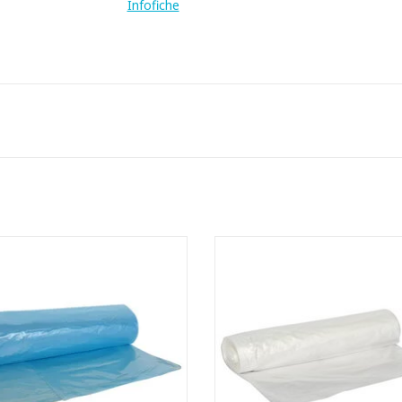
Infofiche
High Density zakken op rol.
High density zakken op rol
- Inhoud: 115 liter.
- Inhoud: 115 liter
st perfect op de meest courante
- Gemaakt van zuiver materiaal
werkwagens.
toevoeging van metalloceen. Hi
emaakt met recycled materiaal.
krijgt de zak een betere trekster
- Ideaal voor normaal afval.
doorscheurweerstand dan een st
doet aan Vlarema 7 en Vlarema 8.
HD zak
EVOEGEN AAN WINKELWAGEN
TOEVOEGEN AAN WINKELWA