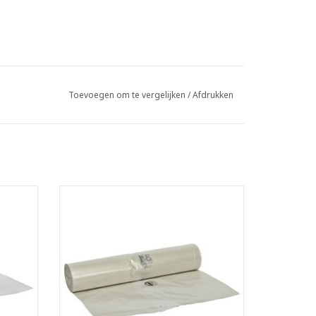
Toevoegen om te vergelijken
/
Afdrukken
Low Density zakken op rol.
- Inhoud: 115 liter.
 met
- Gemaakt met recycled materiaal.
erdoor
- Ideaal voor zwaar afval.
kte en
- Voldoet aan Vlarema 7 en Vlarema 8.
andaard
TOEVOEGEN AAN WINKELWAGEN
GEN