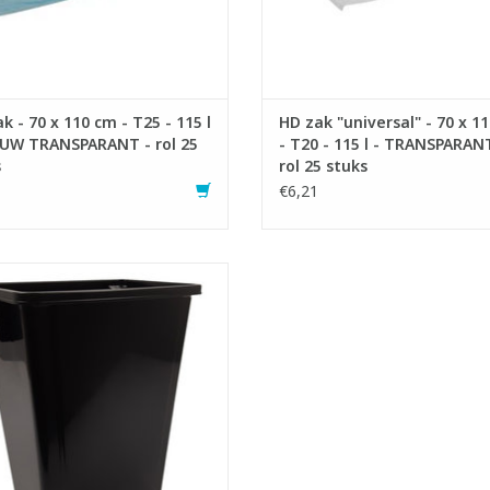
k - 70 x 110 cm - T25 - 115 l
HD zak "universal" - 70 x 1
AUW TRANSPARANT - rol 25
- T20 - 115 l - TRANSPARAN
s
rol 25 stuks
€6,21
tstof container met ingebouwde
handgrepen.
tworpen voor beperkte en kleine
ruimtes.
 Gemakkelijk te reinigen en te
onderhouden.
rvaardigd van 70% gerecycleerde
kunststof
ud: 60 liter - LxBxH: 32 x 46 x 58 cm
- Inhoud: 80 liter - LxBxH: