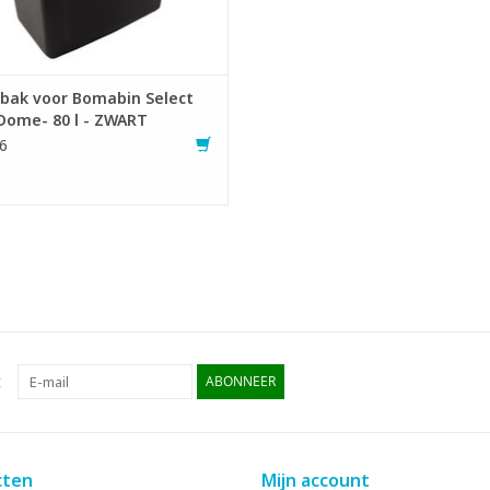
EVOEGEN AAN WINKELWAGEN
lbak voor Bomabin Select
Dome- 80 l - ZWART
6
:
ABONNEER
cten
Mijn account