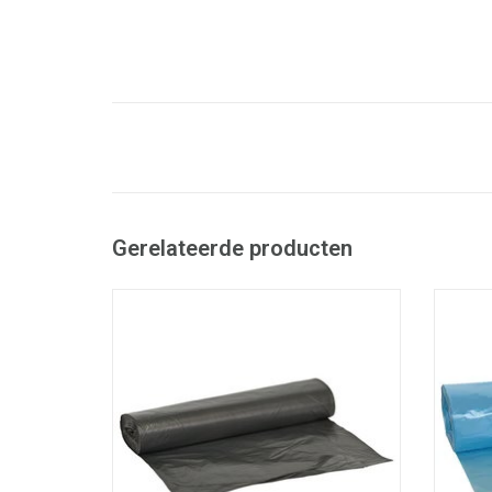
Gerelateerde producten
High Density zakken op rol.
- Inhoud: 115 liter.
- Past perfect op de meest courante
- Pa
werkwagens.
- Gemaakt met recycled materiaal.
- G
- Ideaal voor normaal afval.
- Voldoet aan Vlarema 7.
- Vol
TOEVOEGEN AAN WINKELWAGEN
TO