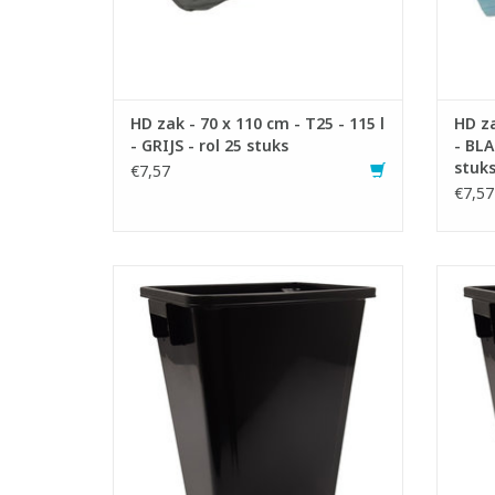
HD zak - 70 x 110 cm - T25 - 115 l
HD za
- GRIJS - rol 25 stuks
- BL
stuk
€7,57
€7,57
Kunststof container met ingebouwde
Kuns
handgrepen.
- Ontworpen voor beperkte en kleine
- On
ruimtes.
- Gemakkelijk te reinigen en te
-
onderhouden.
- Vervaardigd van 70% gerecycleerde
- Ve
kunststof
- Inhoud: 60 liter - LxBxH: 32 x 46 x 58 cm
- Inho
- Inhoud: 80 liter - LxBxH: