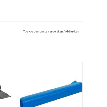
Toevoegen om te vergelijken
/
Afdrukken
High density zakken op rol
- Inhoud: 115 liter
 met
- Gemaakt van zuiver materiaal met
erdoor
toevoeging van metalloceen. Hierdoor
kte en
krijgt de zak een betere treksterkte en
andaard
doorscheurweerstand dan een standaard
HD zak
GEN
TOEVOEGEN AAN WINKELWAGEN