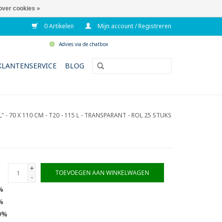
over cookies »
0 Artikelen
Mijn account / Registreren
Advies via de chatbox
KLANTENSERVICE
BLOG
 - 70 X 110 CM - T20 - 115 L - TRANSPARANT - ROL 25 STUKS
+
TOEVOEGEN AAN WINKELWAGEN
-
%
%
0%