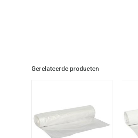
Gerelateerde producten
High Density zakken op rol.
- Inhoud: 115 liter.
- Past perfect op de meest courante
- G
werkwagens.
toevo
- Gemaakt met recycled materiaal.
krijg
- Ideaal voor normaal afval.
doorsc
- Voldoet aan Vlarema 7 en Vlarema 8.
TOEVOEGEN AAN WINKELWAGEN
TO