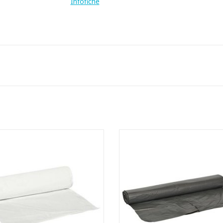
Infofiche
High density zakken op rol
High density zakken op rol
- Inhoud: 115 liter
- Inhoud: 115 liter
emaakt van zuiver materiaal met
- Gemaakt van zuiver materiaal
eging van metalloceen. Hierdoor
toevoeging van metalloceen. Hi
t de zak een betere treksterkte en
krijgt de zak een betere trekster
heurweerstand dan een standaard
doorscheurweerstand dan een st
HD zak
HD zak
EVOEGEN AAN WINKELWAGEN
TOEVOEGEN AAN WINKELWA