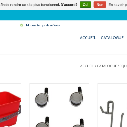
afin de rendre ce site plus fonctionnel. D'accord?
Oui
Non
En savoir p
14 jours temps de réflexion
ACCUEIL
CATALOGUE
ACCUEIL
/
CATALOGUE
/
ÉQU
 plastique.
Set de 4 roues pour un seau
Set de 2 croch
0 litres.
rectangulaire en plastique d'une
rectangulaire e
n plastique
capacité de 20 litres.
capacité d
s doigts.
- Diamètre Ø 50 mm.
- Idéal pour fix
 de vitres.
une raclett
AJOUTER AU PANIER
s jusqu'à
AJOUTER 
cm.
 crochets.