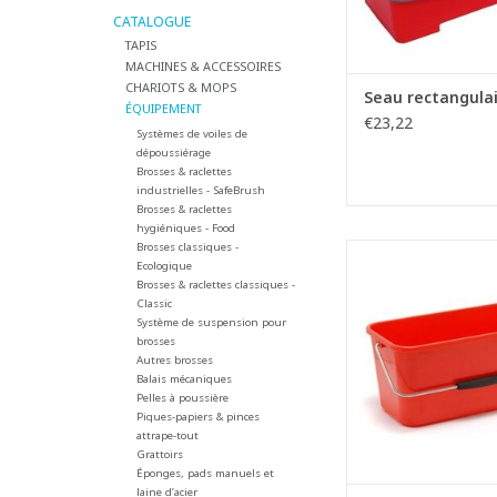
CATALOGUE
AJOUTER AU PA
TAPIS
MACHINES & ACCESSOIRES
CHARIOTS & MOPS
Seau rectangulair
ÉQUIPEMENT
€23,22
Systèmes de voiles de
dépoussiérage
Brosses & raclettes
industrielles - SafeBrush
Brosses & raclettes
hygiéniques - Food
Brosses classiques -
Seau rectangulaire e
Ecologique
- Pour les mouilleur
Brosses & raclettes classiques -
maximum 35
Classic
- Capacité seau : 1
Système de suspension pour
- Equipé d'une anse 
brosses
- Idéal pour le lavag
Autres brosses
Balais mécaniques
AJOUTER AU PA
Pelles à poussière
Piques-papiers & pinces
attrape-tout
Grattoirs
Éponges, pads manuels et
laine d’acier