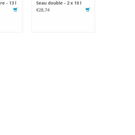
e - 13 l
Seau double - 2 x 10 l
€28,74