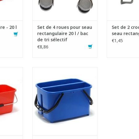
NIER
e - 20 l
Set de 4 roues pour seau
Set de 2 cro
rectangulaire 20 l / bac
seau rectang
de tri sélectif
€1,45
€8,86
n plastique
Seau rectangulaire double en
s jusqu'à
plastique
 cm
- Capacité seau : 2 x 10 litres
3 litres
- Avec de 2 poignées en
métallique
plastique avec prise pour les
e de vitres
doigts
- Idéal pour le lavage de vitres
NIER
AJOUTER AU PANIER