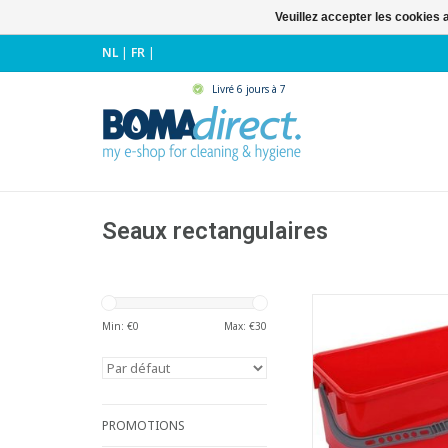
Veuillez accepter les cookies 
NL
|
FR
|
Livré 6 jours à 7
Seaux rectangulaires
Seau rectangulaire en
- Capacité seau : 2
Min: €
0
Max: €
30
- Equipé d'une anse e
avec prise pour le
- Idéal pour le lavage
- Pour les mouilleur
maximum 45 
PROMOTIONS
- Inclusive 2 sets de