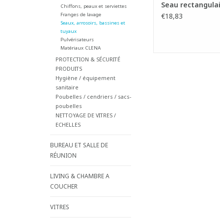
Seau rectangulair
Chiffons, peaux et serviettes
Franges de lavage
€18,83
Seaux, arrosoirs, bassines et
tuyaux
Pulvérisateurs
Matériaux CLENA
PROTECTION & SÉCURITÉ
PRODUITS
Hygiène / équipement
sanitaire
Poubelles / cendriers / sacs-
poubelles
NETTOYAGE DE VITRES /
ECHELLES
BUREAU ET SALLE DE
RÉUNION
LIVING & CHAMBRE A
COUCHER
VITRES