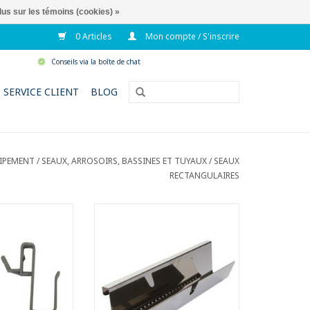
lus sur les témoins (cookies) »
0 Articles
Mon compte / S'inscrire
Conseils via la boîte de chat
SERVICE CLIENT
BLOG
IPEMENT
/
SEAUX, ARROSOIRS, BASSINES ET TUYAUX
/
SEAUX
RECTANGULAIRES
ets pour un seau
Grille pour un seau rectangulaire
n plastique d'une
en plastique avec une capacité
e 20 litres.
de 20 litres.
er un mouilleur ou
- Idéale pour essorer un
e à un seau.
mouilleur.
AU PANIER
AJOUTER AU PANIER