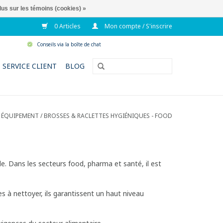
lus sur les témoins (cookies) »
0 Articles
Mon compte / S'inscrire
Conseils via la boîte de chat
SERVICE CLIENT
BLOG
/
ÉQUIPEMENT
/
BROSSES & RACLETTES HYGIÉNIQUES - FOOD
e. Dans les secteurs food, pharma et santé, il est
s à nettoyer, ils garantissent un haut niveau