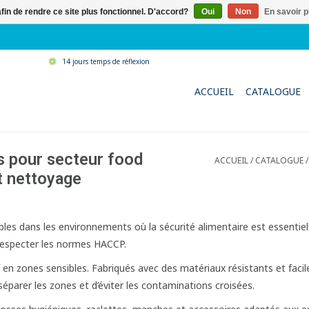
afin de rendre ce site plus fonctionnel. D'accord?
Oui
Non
En savoir p
14 jours temps de réflexion
ACCUEIL
CATALOGUE
s pour secteur food
ACCUEIL
/
CATALOGUE
t nettoyage
les dans les environnements où la sécurité alimentaire est essentiell
e respecter les normes HACCP.
n zones sensibles. Fabriqués avec des matériaux résistants et facile
parer les zones et d’éviter les contaminations croisées.