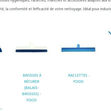
ses hygiéniques, raclettes, manches et accessoires adaptés aux ex
té, la conformité et l’efficacité de votre nettoyage. Idéal pour indust
BROSSES À
RACLETTES -
RÉCURER
FOOD
(BALAIS-
BROSSES) -
FOOD