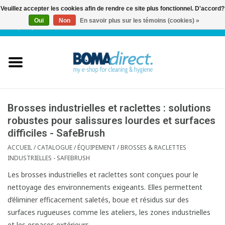
Veuillez accepter les cookies afin de rendre ce site plus fonctionnel. D'accord?
Oui
Non
En savoir plus sur les témoins (cookies) »
NL
|
FR
|
0 Articles
Accueil
Catalogue
Service client
Brosses industrielles et raclettes : solutions
robustes pour salissures lourdes et surfaces
difficiles - SafeBrush
Blog
ACCUEIL
/
CATALOGUE
/
ÉQUIPEMENT
/
BROSSES & RACLETTES
INDUSTRIELLES - SAFEBRUSH
Les brosses industrielles et raclettes sont conçues pour le
nettoyage des environnements exigeants. Elles permettent
d’éliminer efficacement saletés, boue et résidus sur des
surfaces rugueuses comme les ateliers, les zones industrielles
et les espaces extérieurs.