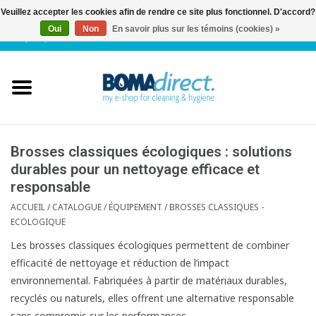
Veuillez accepter les cookies afin de rendre ce site plus fonctionnel. D'accord?
Oui
Non
En savoir plus sur les témoins (cookies) »
NL
|
FR
|
0 Articles
Accueil
Catalogue
Service client
Brosses classiques écologiques : solutions
durables pour un nettoyage efficace et
responsable
Blog
ACCUEIL
/
CATALOGUE
/
ÉQUIPEMENT
/
BROSSES CLASSIQUES -
ECOLOGIQUE
Les brosses classiques écologiques permettent de combiner
efficacité de nettoyage et réduction de l’impact
environnemental. Fabriquées à partir de matériaux durables,
recyclés ou naturels, elles offrent une alternative responsable
sans compromis sur les performances.