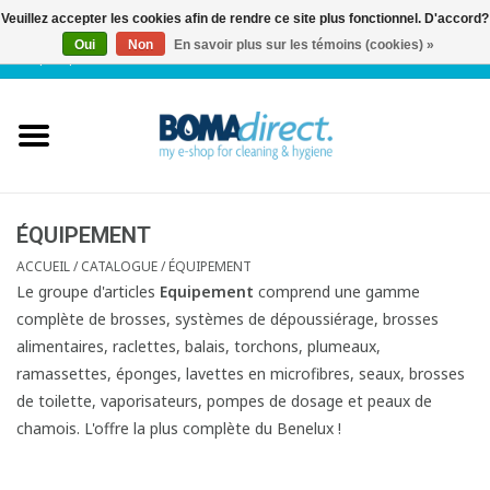
Veuillez accepter les cookies afin de rendre ce site plus fonctionnel. D'accord?
Oui
Non
En savoir plus sur les témoins (cookies) »
NL
|
FR
|
0 Articles
Accueil
Catalogue
Service client
ÉQUIPEMENT
ACCUEIL
/
CATALOGUE
/
ÉQUIPEMENT
Blog
Le groupe d'articles
Equipement
comprend une gamme
complète de brosses, systèmes de dépoussiérage, brosses
alimentaires, raclettes, balais, torchons, plumeaux,
ramassettes, éponges, lavettes en microfibres, seaux, brosses
de toilette, vaporisateurs, pompes de dosage et peaux de
chamois. L'offre la plus complète du Benelux !