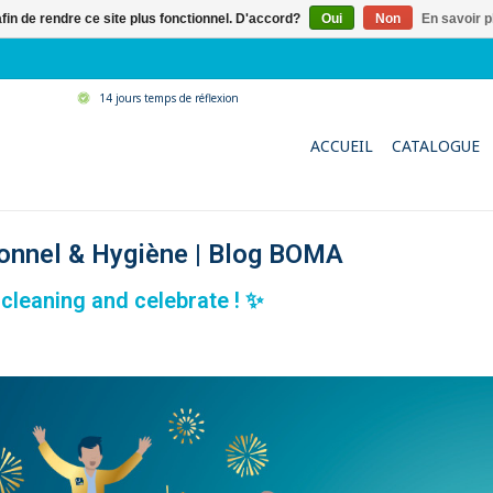
afin de rendre ce site plus fonctionnel. D'accord?
Oui
Non
En savoir p
14 jours temps de réflexion
ACCUEIL
CATALOGUE
ionnel & Hygiène | Blog BOMA
 cleaning and celebrate ! ✨