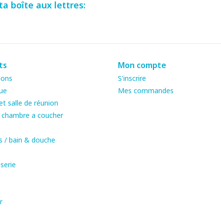
a boîte aux lettres:
ts
Mon compte
ions
S'inscrire
ue
Mes commandes
t salle de réunion
& chambre a coucher
s / bain & douche
serie
r