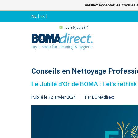
Veuillez accepter les cookies 
NL
|
FR
|
Livré 6 jours à 7
Conseils en Nettoyage Profess
Le Jubilé d'Or de BOMA : Let’s rethink
Publié le
12 janvier 2024
Par BOMAdirect