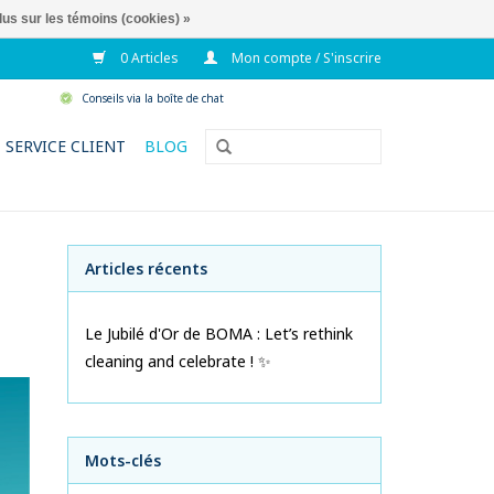
lus sur les témoins (cookies) »
0 Articles
Mon compte / S'inscrire
Conseils via la boîte de chat
SERVICE CLIENT
BLOG
Articles récents
Le Jubilé d'Or de BOMA : Let’s rethink
cleaning and celebrate ! ✨
Mots-clés