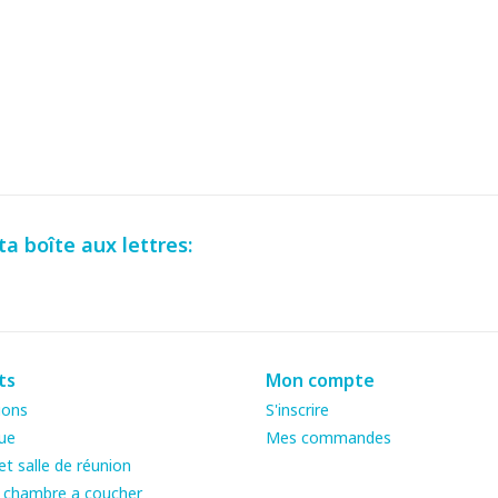
a boîte aux lettres:
ts
Mon compte
ions
S'inscrire
ue
Mes commandes
t salle de réunion
& chambre a coucher