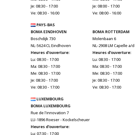
Je: 08:30 - 17:00
Je: 08:00 - 17:00
Ve: 08:30 - 16:00
Ve: 08:00 - 16:00
PAYS-BAS
BOMA EINDHOVEN
BOMA ROTTERDAM
Boschdijk 730
Molenbaan 6
NL-5624 CL Eindhoven
NL-2908 LM Capelle a/d 
Heures d’ouverture:
Heures d’ouverture:
Lu: 08:30 - 17:00
Lu: 08:30 - 17:00
Ma: 08:30 - 17:00
Ma: 08:30 - 17:00
Me: 08:30 - 17:00
Me: 08:30 - 17:00
Je: 08:30 - 17:00
Je: 08:30 - 17:00
Ve: 08:30 - 17:00
Ve: 08:30 - 17:00
LUXEMBOURG
BOMA LUXEMBOURG
Rue de l'innovation 7
LU-1896 Roeser - Kockelscheuer
Heures d’ouverture:
Lu: 07:30 - 17:00