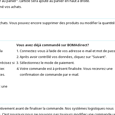
au panier". L’article sera ajouté au panier en haut à droite.
né vos achats.
 achats. Vous pouvez encore supprimer des produits ou modifier la quantité
Vous avez déjà commandé sur BOMAdirect?
la
Connectez-vous à l’aide de vos adresse e-mail et mot de pas
Après avoir contrôlé vos données, cliquez sur "Suivant".
récisez si
Sélectionnez le mode de paiement.
er.
Votre commande est à présent finalisée. Vous recevrez une
tes.
confirmation de commande par e-mail.
z une
tivement avant de finaliser la commande. Nos systèmes logistiques nous
s. C’est pourquoi nous ne pouvons pas toujours modifier une commande 