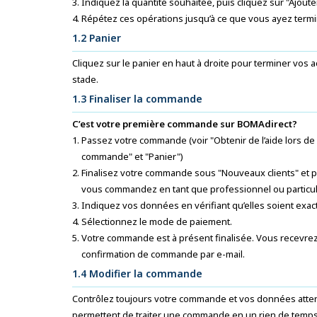
Indiquez la quantité souhaitée, puis cliquez sur "Ajouter 
Répétez ces opérations jusqu’à ce que vous ayez termi
1.2 Panier
Cliquez sur le panier en haut à droite pour terminer vos
stade.
1.3 Finaliser la commande
C’est votre première commande sur BOMAdirect?
Passez votre commande (voir "Obtenir de l’aide lors de 
commande" et "Panier")
Finalisez votre commande sous "Nouveaux clients" et p
vous commandez en tant que professionnel ou particuli
Indiquez vos données en vérifiant qu’elles soient exac
Sélectionnez le mode de paiement.
Votre commande est à présent finalisée. Vous recevre
confirmation de commande par e-mail.
1.4 Modifier la commande
Contrôlez toujours votre commande et vos données atten
permettent de traiter une commande en un rien de temp