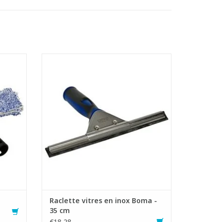
ousse
Raclette vitres professionnelle en inox
- Avec poignée ergonomique qui offre
ue avec
une maniabilité optimale
- Caoutchouc durable et souple. Rapide et
sance de
facile à remplacer
- Compatible avec différents manches
che
télescopiques
AJOUTER AU PANIER
Raclette vitres en inox Boma -
35 cm
€18,28