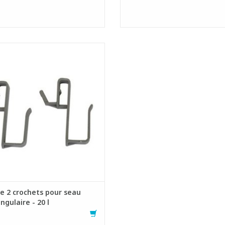
et de 2 crochets pour un seau
gulaire en plastique d'une capacité
de 20 litres.
éal pour fixer un mouilleur ou une
raclette à un seau.
AJOUTER AU PANIER
e 2 crochets pour seau
ngulaire - 20 l