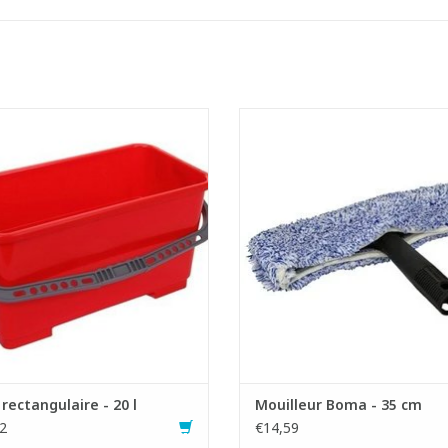
au rectangulaire en plastique.
Mouilleur professionnel avec h
- Capacité seau : 20 litres.
microfibres
ipé d'une anse en plastique avec
- Avec support T léger en plastiq
prise pour les doigts.
réserve d'eau
Idéal pour le lavage de vitres.
- Absorption d'eau élevée et puis
 les mouilleurs jusqu'à maximum 45
nettoyage unique
cm.
- Peut être placé sur un man
 Inclusive 2 sets de crochets.
télescopique
AJOUTER AU PANIER
AJOUTER AU PANIER
rectangulaire - 20 l
Mouilleur Boma - 35 cm
2
€14,59