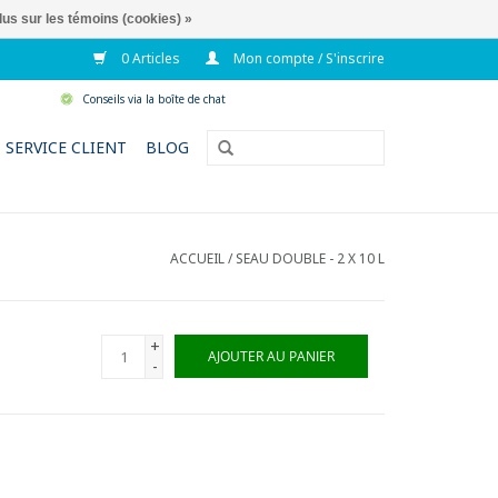
lus sur les témoins (cookies) »
0 Articles
Mon compte / S'inscrire
Conseils via la boîte de chat
SERVICE CLIENT
BLOG
ACCUEIL
/
SEAU DOUBLE - 2 X 10 L
+
AJOUTER AU PANIER
-