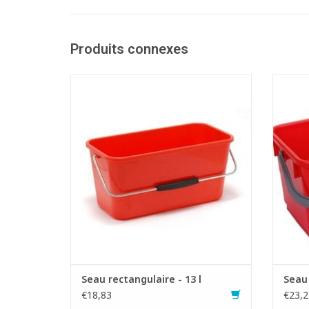
Produits connexes
Seau rectangulaire en plastique
Se
- Pour les mouilleurs jusqu'à maximum 35
cm
- Equ
- Capacité seau : 13 litres
- Equipé d'une anse métallique
- 
- Idéal pour le lavage de vitres
- Pour
AJOUTER AU PANIER
-
Seau rectangulaire - 13 l
Seau 
€18,83
€23,2