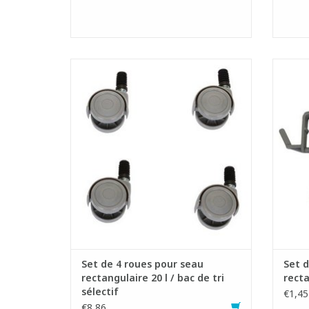
Set de 4 roues pour un seau rectangulaire
S
en plastique d'une capacité de 20 litres.
rectan
- Diamètre Ø 50 mm.
- Id
AJOUTER AU PANIER
Set de 4 roues pour seau
Set d
rectangulaire 20 l / bac de tri
recta
sélectif
€1,45
€8,86