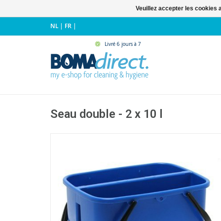
Veuillez accepter les cookies 
NL
|
FR
|
Livré 6 jours à 7
Seau double - 2 x 10 l