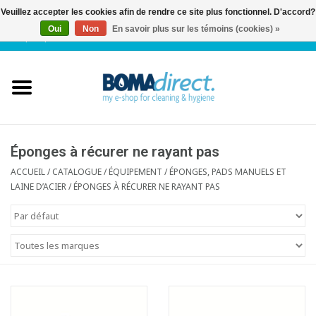
Veuillez accepter les cookies afin de rendre ce site plus fonctionnel. D'accord?
Oui
Non
En savoir plus sur les témoins (cookies) »
NL
|
FR
|
0 Articles
Accueil
Catalogue
Service client
Éponges à récurer ne rayant pas
ACCUEIL
/
CATALOGUE
/
ÉQUIPEMENT
/
ÉPONGES, PADS MANUELS ET
LAINE D’ACIER
/
ÉPONGES À RÉCURER NE RAYANT PAS
Blog