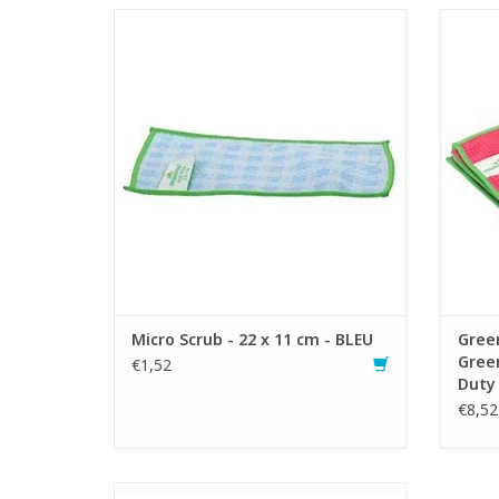
Lavette récurante ne rayant pas, tissée de
Chiffon
fibres synthétique dures en combinaison
un pou
avec des microfibres
- Convient pour enlever toutes salissures
- Grâc
tenaces et taches incrustées provenant
es
de salissures organiques ou non-
sali
organiques
- Alternative hygiénique au
AJOUTER AU PANIER
Micro Scrub - 22 x 11 cm - BLEU
Green
Gree
€1,52
Duty 
€8,52
Kit professionnel pour le nettoyage