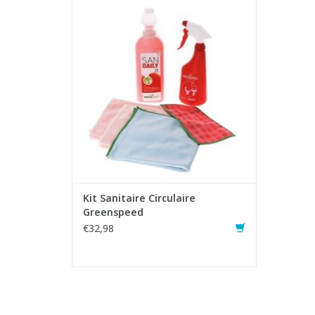
journalier et périodique des sanitaires
- Nettoyant sanitaire concentré, idéal pour
éliminier les salissures et les résidus de
calcalaire
- Lavette microfibres Re-Belle qualitative
fabriqué en microfibre de polyester
AJOUTER AU PANIER
Kit Sanitaire Circulaire
Greenspeed
€32,98