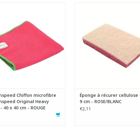
 en microfibres très résistant avec
Éponge cellulose plate avec t
voir de nettoyage et d''absorption
abrasif blanc
très élevé
- Nettoie vite, en profondeur et
e à sa structure unique, ce chiffon
rayures
t particulièrement adapté aux
- La face en viscose (cellulose) 
ssures plus importantes dans les
absorbante sèche tout sans tr
cuisines, par exemple.
- Lxl : 14 x 9 cm
- Rapide et efficace
AJOUTER AU PANIER
- Lav
AJOUTER AU PANIER
speed Chiffon microfibre
Éponge à récurer cellulose 
nspeed Original Heavy
9 cm - ROSE/BLANC
- 40 x 40 cm - ROUGE
€2,11