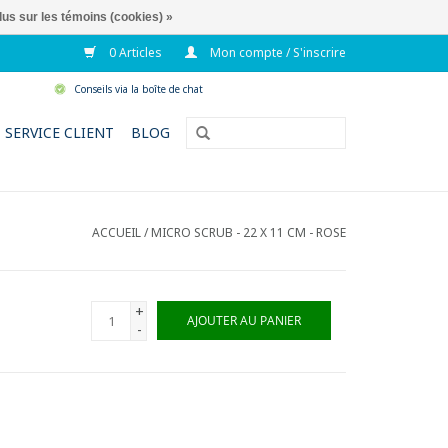
lus sur les témoins (cookies) »
0 Articles
Mon compte / S'inscrire
Conseils via la boîte de chat
SERVICE CLIENT
BLOG
ACCUEIL
/
MICRO SCRUB - 22 X 11 CM - ROSE
+
AJOUTER AU PANIER
-