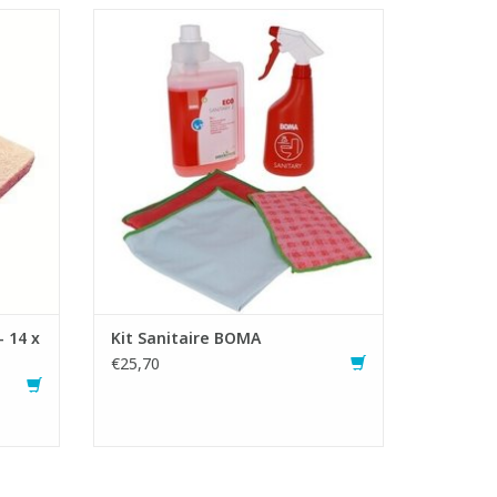
ampon
Kit professionnel pour l'entretien
journalier et périodique des sanitaires
 sans
- Nettoyant sanitaire écologique, doux et
acide pour éliminer les salissures et les
très
résidus de calcaire
aces
- Lavette microfibres Element qualitative
avec un pouvoir de nettoyage et
AJOUTER AU PANIER
- 14 x
Kit Sanitaire BOMA
€25,70