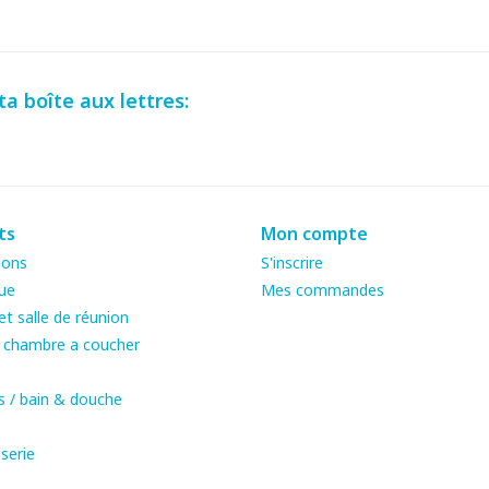
a boîte aux lettres:
ts
Mon compte
ions
S'inscrire
ue
Mes commandes
t salle de réunion
& chambre a coucher
s / bain & douche
serie