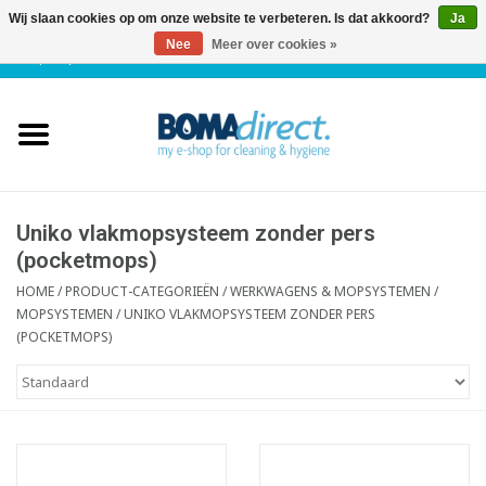
Wij slaan cookies op om onze website te verbeteren. Is dat akkoord?
Ja
Nee
Meer over cookies »
NL
|
FR
|
0 Artikelen
Home
Catalogus
Klantenservice
Uniko vlakmopsysteem zonder pers
(pocketmops)
Blog
HOME
/
PRODUCT-CATEGORIEËN
/
WERKWAGENS & MOPSYSTEMEN
/
MOPSYSTEMEN
/
UNIKO VLAKMOPSYSTEEM ZONDER PERS
(POCKETMOPS)