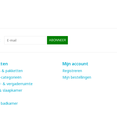
:
ABONNEER
cten
Mijn account
 & pakketten
Registreren
-categorieën
Mijn bestellingen
- & vergaderruimte
& slaapkamer
& badkamer