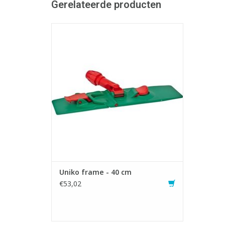
Gerelateerde producten
Multifunctioneel frame te gebruiken met
(losse) pocketmoppen.
- Voorzien van handige knijper waardoor
de vuile mop zonder aanraken in een
waszak gegooid kan worden.
- Aanbevolen voor vloeronderhoud op
plaatsen waar hygiënisch onderhoud
belangrijk is.
TOEVOEGEN AAN WINKELWAGEN
Uniko frame - 40 cm
€53,02