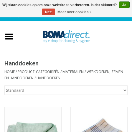
Wij slaan cookies op om onze website te verbeteren. Is dat akkoord?
Ja
Nee
Meer over cookies »
NL
|
FR
|
0 Artikelen
Home
Catalogus
Klantenservice
Handdoeken
HOME
/
PRODUCT-CATEGORIEËN
/
MATERIALEN
/
WERKDOEKEN, ZEMEN
EN HANDDOEKEN
/
HANDDOEKEN
Blog