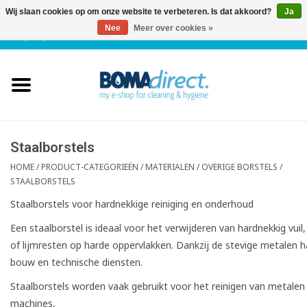
Wij slaan cookies op om onze website te verbeteren. Is dat akkoord?
Ja
Nee
Meer over cookies »
NL
|
FR
|
0 Artikelen
Home
Catalogus
Klantenservice
Staalborstels
HOME
/
PRODUCT-CATEGORIEËN
/
MATERIALEN
/
OVERIGE BORSTELS
/
STAALBORSTELS
Blog
Staalborstels voor hardnekkige reiniging en onderhoud
Een staalborstel is ideaal voor het verwijderen van hardnekkig vuil, 
of lijmresten op harde oppervlakken. Dankzij de stevige metalen h
bouw en technische diensten.
Staalborstels worden vaak gebruikt voor het reinigen van metalen
machines,