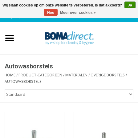
Wij slaan cookies op om onze website te verbeteren. Is dat akkoord?
Ja
Nee
Meer over cookies »
NL
|
FR
|
0 Artikelen
Home
Catalogus
Klantenservice
Autowasborstels
HOME
/
PRODUCT-CATEGORIEËN
/
MATERIALEN
/
OVERIGE BORSTELS
/
AUTOWASBORSTELS
Blog