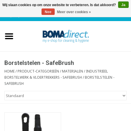
Wij slaan cookies op om onze website te verbeteren. Is dat akkoord?
Ja
Nee
Meer over cookies »
NL
|
FR
|
0 Artikelen
Home
Catalogus
Klantenservice
Borstelstelen - SafeBrush
HOME
/
PRODUCT-CATEGORIEËN
/
MATERIALEN
/
INDUSTRIEEL
BORSTELWERK & VLOERTREKKERS - SAFEBRUSH
/
BORSTELSTELEN -
Blog
SAFEBRUSH