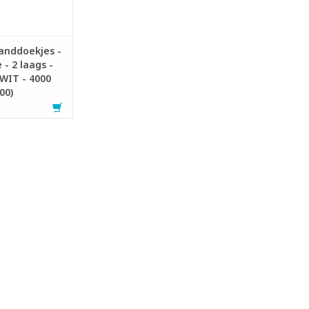
handdoekjes -
 - 2 laags -
 WIT - 4000
00)