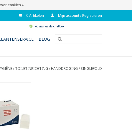
over cookies »
0 Artikelen
Mijn account / Registreren
Advies via de chatbox
KLANTENSERVICE
BLOG
YGIËNE / TOILETINRICHTING
/
HANDDROGING
/
SINGLEFOLD
ag genoemd
iver tissue
aat 24 x 21 cm
maat +/- 24 x 11
cm
laags
: singlefold
N WINKELWAGEN