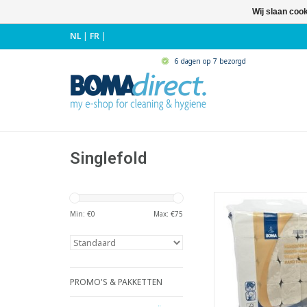
Wij slaan coo
NL
|
FR
|
6 dagen op 7 bezorgd
Singlefold
Ook Zig-Zag g
- 100% recyc
Min: €
0
Max: €
75
- Groot formaat 23
Gevouwen formaat +/-
cm
- 2-laags
- Vouwwijze: sin
PROMO'S & PAKKETTEN
TOEVOEGEN AAN WI