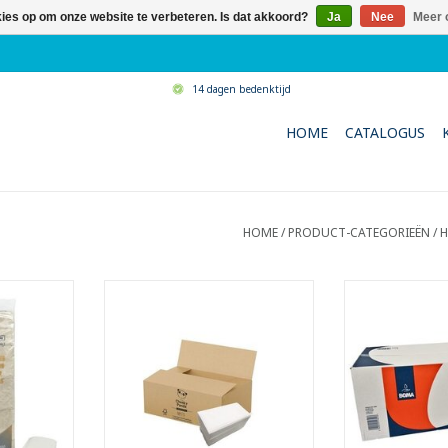
kies op om onze website te verbeteren. Is dat akkoord?
Ja
Nee
Meer 
14 dagen bedenktijd
HOME
CATALOGUS
HOME
/
PRODUCT-CATEGORIEËN
/
H
enoemd
Kwalitatieve handdoekjes
Ook Zig-Z
led
- 100% bamboe tissue
- 100% zu
 x 24 cm.
- Groot formaat 21.5 x 21.5 cm
- Groot form
 11.5 x 24
- Gevouwen formaat +/- 21.5 op
- Gevouwen for
10.5 cm
- 2-laags
- 2-
glefold
- Vouwwijze: singlefold / zig-zag
- Vouwwijze
- Flushable
NKELWAGEN
TOEVOEGEN AA