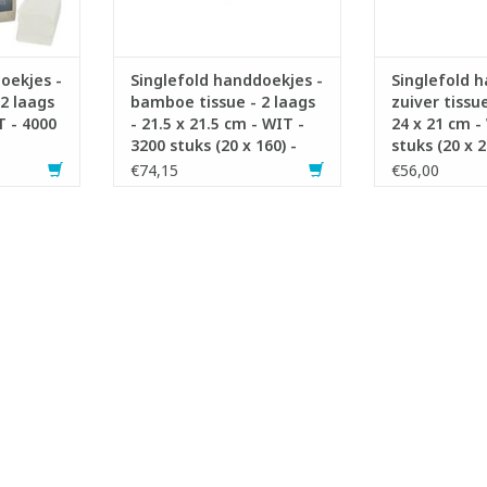
TOEVOEGEN AAN WINKELWAGEN
oekjes -
Singlefold handdoekjes -
Singlefold 
 2 laags
bamboe tissue - 2 laags
zuiver tissue
T - 4000
- 21.5 x 21.5 cm - WIT -
24 x 21 cm -
3200 stuks (20 x 160) -
stuks (20 x 2
Cheeky Panda
€74,15
€56,00