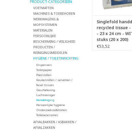
PRODUCT-CATEGORIEËN
VOETMATTEN
MACHINES & TOEBEHOREN
WERKWAGENS &
Singlefold handd
MOPSYSTEMEN
recycled tissue -
MATERIALEN
- 23 x 24 cm - WI
PERSOONLIJKE
stuks (20 x 200)
BESCHERMING / VEILIGHEID
€53,52
PRODUCTEN /
REINIGINGSMIDDELEN
HYGIËNE / TOILETINRICHTING
Dispensers
Toiletpapier
Poetsrollen
Keukenrollen / servetten /
facial tissues
Geurbeleving
Luchtreiniger
Handdroging
Persoonlijke hygiëne
Onderzoekstafelrollen
Toiletaccessoires
AFVALBAKKEN / ASBAKKEN /
AFVALZAKKEN