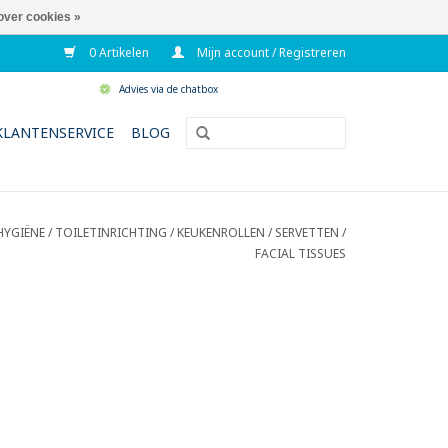
over cookies »
0 Artikelen
Mijn account / Registreren
Advies via de chatbox
KLANTENSERVICE
BLOG
HYGIËNE / TOILETINRICHTING
/
KEUKENROLLEN / SERVETTEN /
FACIAL TISSUES