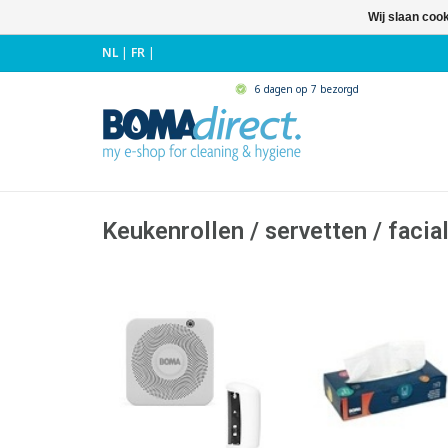
Wij slaan coo
NL
|
FR
|
6 dagen op 7 bezorgd
Keukenrollen / servetten / facia