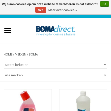
Wij slaan cookies op om onze website te verbeteren. Is dat akkoord?
Ja
Nee
Meer over cookies »
NL
|
FR
|
0 Artikelen
Home
Catalogus
Klantenservice
HOME
/
MERKEN
/
BOMA
Blog