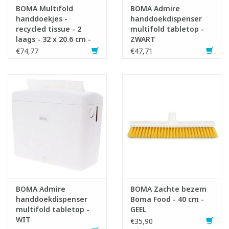
BOMA Multifold
BOMA Admire
handdoekjes -
handdoekdispenser
recycled tissue - 2
multifold tabletop -
laags - 32 x 20.6 cm -
ZWART
WIT - 3000 stuks
€74,77
€47,71
(25x120)
BOMA Admire
BOMA Zachte bezem
handdoekdispenser
Boma Food - 40 cm -
multifold tabletop -
GEEL
WIT
€35,90