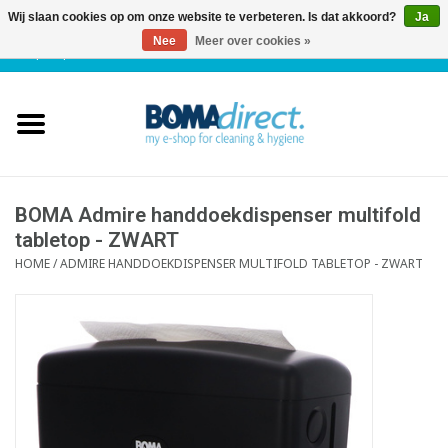
Wij slaan cookies op om onze website te verbeteren. Is dat akkoord?
Ja
Nee
Meer over cookies »
NL
|
FR
|
0 Artikelen
Home
Catalogus
Klantenservice
BOMA Admire handdoekdispenser multifold
tabletop - ZWART
HOME
/
ADMIRE HANDDOEKDISPENSER MULTIFOLD TABLETOP - ZWART
Blog