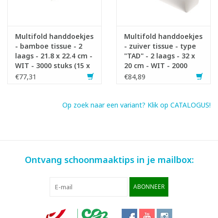
Multifold handdoekjes
Multifold handdoekjes
- bamboe tissue - 2
- zuiver tissue - type
laags - 21.8 x 22.4 cm -
"TAD" - 2 laags - 32 x
WIT - 3000 stuks (15 x
20 cm - WIT - 2000
200) - Cheeky Panda
stuks (20x100)
€77,31
€84,89
Op zoek naar een variant? Klik op CATALOGUS!
Ontvang schoonmaaktips in je mailbox:
ABONNEER