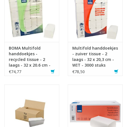
5. Trek het eerste handdoekje rustig door de opening omhoog.
Het volgende handdoekje komt automatisch een stuk mee.
6. Gebruik, indien gewenst, de anti-slip stickers onderaan de
dispenser voor extra stabiliteit.
Infofiche
BOMA Multifold
Multifold handdoekjes
handdoekjes -
- zuiver tissue - 2
recycled tissue - 2
laags - 32 x 20,3 cm -
laags - 32 x 20.6 cm -
WIT - 3000 stuks
WIT - 3000 stuks
(25x120)
€74,77
€78,50
(25x120)