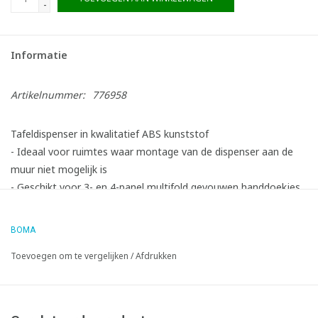
-
Informatie
Artikelnummer:
776958
Tafeldispenser in kwalitatief ABS kunststof
- Ideaal voor ruimtes waar montage van de dispenser aan de
muur niet mogelijk is
- Geschikt voor 3- en 4-panel multifold gevouwen handdoekjes
- Capaciteit tot 200 2-laags handdoekjes
- Vel-per-vel uitgifte voor optimale hygiëne en een sterk
BOMA
gereduceerd verbruik
Toevoegen om te vergelijken
/
Afdrukken
- Makkelijk en steeds bij te vullen, kijkvenster voor
inhoudscontrole
- Te openen met drukknoppen aan de zijkant
- Bestaat uit 100% recycleerbaar ABS