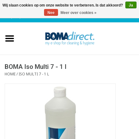
Wij slaan cookies op om onze website te verbeteren. Is dat akkoord?
Ja
Nee
Meer over cookies »
NL
|
FR
|
0 Artikelen
Home
Catalogus
Klantenservice
BOMA Iso Multi 7 - 1 l
HOME
/
ISO MULTI 7 - 1 L
Blog