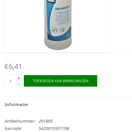
€6,41
+
TOEVOEGEN AAN WINKELWAGEN
-
Informatie
Artikelnummer:
201805
barcode:
5420015501708