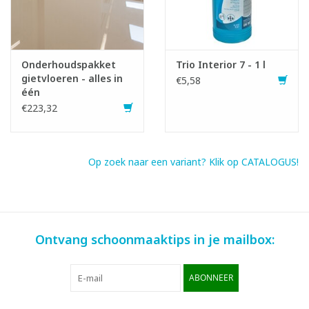
Gebruiksaanwijzing:
H226: Ontvlambare vloeistof en damp.
H319: Veroorzaakt ernstige oogirritatie.
Onderhoudspakket
Trio Interior 7 - 1 l
gietvloeren - alles in
€5,58
Infofiche
één
SDS fiche
€223,32
Op zoek naar een variant? Klik op CATALOGUS!
Ontvang schoonmaaktips in je mailbox:
ABONNEER