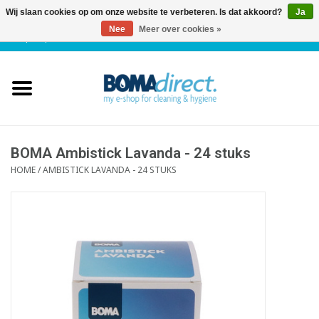
Wij slaan cookies op om onze website te verbeteren. Is dat akkoord?
Ja
Nee
Meer over cookies »
NL
|
FR
|
0 Artikelen
Home
Catalogus
Klantenservice
BOMA Ambistick Lavanda - 24 stuks
HOME
/
AMBISTICK LAVANDA - 24 STUKS
Blog