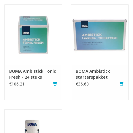
Gebruiksaanwijzing:
BOMA Ambistick Tonic
BOMA Ambistick
Fresh - 24 stuks
starterspakket
Breek de plastic bovenrand, verwijder de zilveren afsluitfolie en
€106,21
€36,68
schuif de ambistick, met het geurvlak naar voren, in de RVS
dispenser. Vermijd aanraking met het open geurvlak.