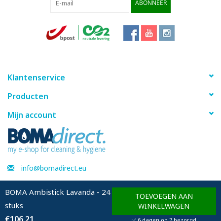
ABONNEER
Klantenservice
Producten
Mijn account
info@bomadirect.eu
BOMA Ambistick Lavanda - 24
TOEVOEGEN AAN
stuks
© Copyright 2026 BOMAdirect - Powered by
Lightspeed
WINKELWAGEN
€106,21
✅ 6 dagen op 7 bezorgd