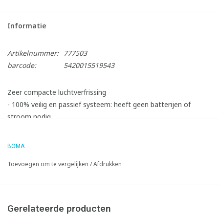
Informatie
Artikelnummer:
777503
barcode:
5420015519543
Zeer compacte luchtverfrissing
- 100% veilig en passief systeem: heeft geen batterijen of
stroom nodig
- Constante geurafgifte van 1 maand per ambistick
- Een frisse mix van lavendel, citrus, eucalyptus en sandelhout
BOMA
- Ideaal voor kleine ruimtes: toiletten, liften, vergaderruimtes,
Toevoegen om te vergelijken
/
Afdrukken
klaslokalen, hotelkamers, traphallen, opbergruimtes
- Kan ook geplaatst worden in de trein, tram of bus, op de
schoonmaakkar of in afvalbakken
- Past in de bijbehorende compacte RVS dispenser (artikel
Gerelateerde producten
777501)