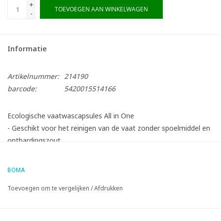
+
TOEVOEGEN AAN WINKELWAGEN
-
Informatie
Artikelnummer:
214190
barcode:
5420015514166
Ecologische vaatwascapsules All in One
- Geschikt voor het reinigen van de vaat zonder spoelmiddel en
onthardingszout
- Geschikt voor huishoudelijke en semi-professionele
vaatwasmachines
BOMA
- Ontvet en geeft de vaat een schitterende glans
Toevoegen om te vergelijken
/
Afdrukken
- Met enzymatische werking
- Met oplosbare folie