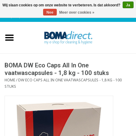
Wij slaan cookies op om onze website te verbeteren. Is dat akkoord?
Ja
Nee
Meer over cookies »
NL
|
FR
|
0 Artikelen
Home
Catalogus
Klantenservice
BOMA DW Eco Caps All In One
vaatwascapsules - 1,8 kg - 100 stuks
HOME
/
DW ECO CAPS ALL IN ONE VAATWASCAPSULES - 1,8 KG - 100
Blog
STUKS