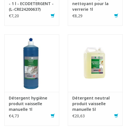
- 1 l - ECODETERGENT -
nettoyant pour la
(L-CRE24200637)
verrerie 1l
€7,20
€8,29
Détergent hygiène
Détergent neutral
produit vaisselle
produit vaisselle
manuelle 1l
manuelle 5l
€4,73
€20,63