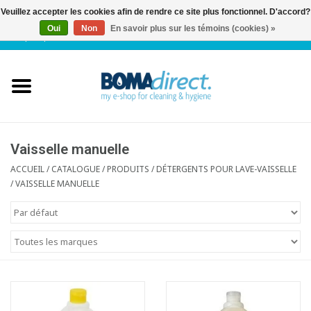
Veuillez accepter les cookies afin de rendre ce site plus fonctionnel. D'accord?
Oui
Non
En savoir plus sur les témoins (cookies) »
NL
|
FR
|
0 Articles
Accueil
Catalogue
Service client
Vaisselle manuelle
ACCUEIL
/
CATALOGUE
/
PRODUITS
/
DÉTERGENTS POUR LAVE-VAISSELLE
/
VAISSELLE MANUELLE
Blog