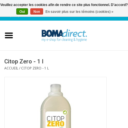
Veuillez accepter les cookies afin de rendre ce site plus fonctionnel. D'accord?
Oui
Non
En savoir plus sur les témoins (cookies) »
NL
|
FR
|
0 Articles
Accueil
Catalogue
Service client
Citop Zero - 1 l
ACCUEIL
/
CITOP ZERO - 1 L
Blog