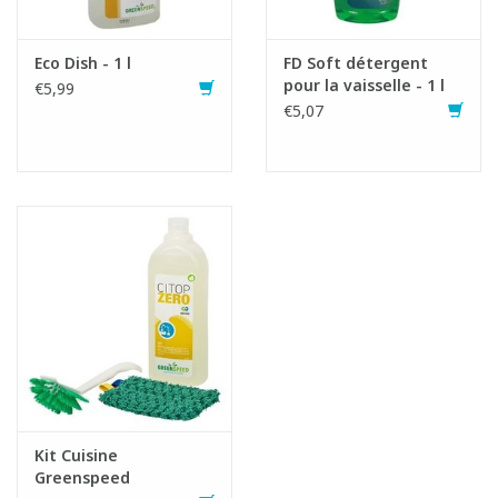
Eco Dish - 1 l
FD Soft détergent
pour la vaisselle - 1 l
€5,99
€5,07
Mode d'emploi:
Laisser tremper la vaisselle très sale et laver avec une éponge
ou une brosse.
Bien rincer et laisser sécher à l'air libre.
Kit Cuisine
Greenspeed
Mentions de danger: