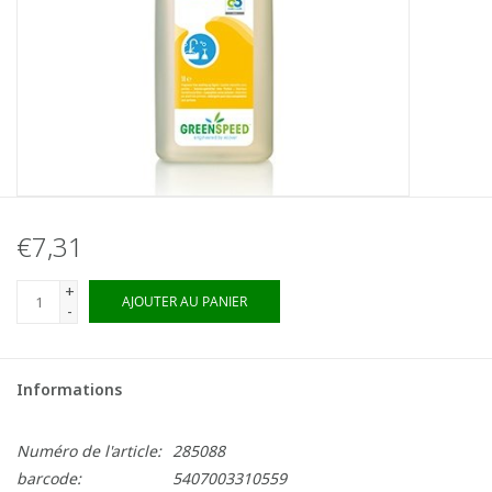
€7,31
+
AJOUTER AU PANIER
-
Informations
Numéro de l'article:
285088
barcode:
5407003310559