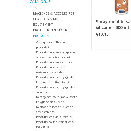
CATALOGUE
TAPIS
MACHINES & ACCESSOIRES
CHARIOTS & MOPS
Spray meuble sa
ÉQUIPEMENT
silicone - 300 ml
PROTECTION & SÉCURITÉ
€10,15
PRODUITS
Concepts (familles de
produits)
Produits pour sols souples et
sols en pierre (naturelle)
Produits pour sols en bois
Produits pour tapis /
revêtements textiles
Produits pour nettoyage de
l'intérieur (nettoie-tout)
Produits pour nettoyage des
sanitaires
Détergents pour lave-vaisselle
L'hygiène en cuisine
Nettoyants hygiéniques et
désinfectants
Produits lessiviels (textile)
Produits pour automotive &
industrie