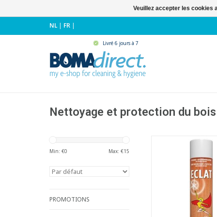
Veuillez accepter les cookies 
NL
|
FR
|
Livré 6 jours à 7
Nettoyage et protection du bois
Spray meuble sans si
base d'huile min
Min: €
0
Max: €
15
- Nettoie et nourrit 
en bois.
- Elimine les rayur
taches.
PROMOTIONS
AJOUTER AU PA