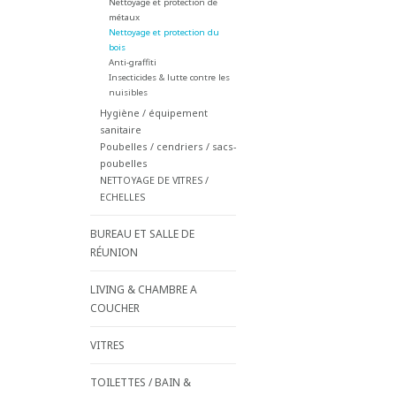
Nettoyage et protection de
métaux
Nettoyage et protection du
bois
Anti-graffiti
Insecticides & lutte contre les
nuisibles
Hygiène / équipement
sanitaire
Poubelles / cendriers / sacs-
poubelles
NETTOYAGE DE VITRES /
ECHELLES
BUREAU ET SALLE DE
RÉUNION
LIVING & CHAMBRE A
COUCHER
VITRES
TOILETTES / BAIN &