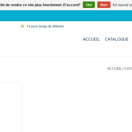
afin de rendre ce site plus fonctionnel. D'accord?
Oui
Non
En savoir p
14 jours temps de réflexion
ACCUEIL
CATALOGUE
ACCUEIL
/
CAT
licone et à
érale.
les meubles
es et les
NIER